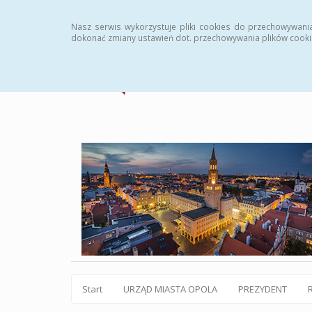
Statystyki
Instrukcja
Rejestr zmian
Archiw
Nasz serwis wykorzystuje pliki cookies do przechowywani
dokonać zmiany ustawień dot. przechowywania plików cooki
Start
URZĄD MIASTA OPOLA
PREZYDENT