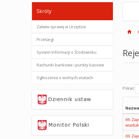
Skróty
Załatw sprawę w Urzędzie
Przetargi
Reje
System Informacji o Środowisku
Rachunki bankowe i punkty kasowe
Ogłoszenia o wolnych etatach
Pokaż
Nazwa
69. Za
wiaduk
69. Za