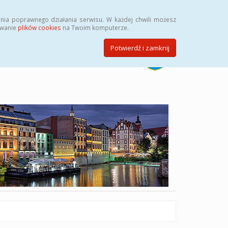
Szukaj
nia poprawnego działania serwisu. W każdej chwili możesz
ywanie
plików cookies
na Twoim komputerze.
Potwierdź i zamknij