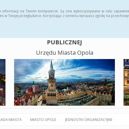
alny BIP
Polityka plików cookies
a informacji na Twoim komputerze. Są one wykorzystywane w celu zapewnie
es w Twojej przeglądarce. Korzystając z serwisu wyrażasz zgodę na przechow
BIULETYN INFORMACJI
PUBLICZNEJ
Urzędu Miasta Opola
RADA MIASTA
MIASTO OPOLE
JEDNOSTKI ORGANIZACYJNE