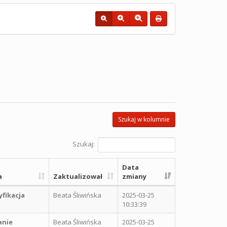
Szukaj w kolumnie
Szukaj:
Data
a
Zaktualizował
zmiany
fikacja
Beata Śliwińska
2025-03-25
10:33:39
anie
Beata Śliwińska
2025-03-25