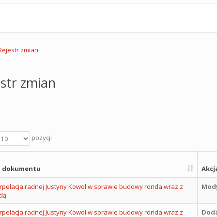
Rejestr zmian
str zmian
pozycji
 dokumentu
Akcj
erpelacja radnej Justyny Kowol w sprawie budowy ronda wraz z
Mody
dą
erpelacja radnej Justyny Kowol w sprawie budowy ronda wraz z
Dod