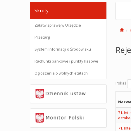
Skróty
Załatw sprawę w Urzędzie
Przetargi
Reje
System Informacji o Środowisku
Rachunki bankowe i punkty kasowe
Ogłoszenia o wolnych etatach
Pokaż
Nazwa
71. Int
estaka
71. Int