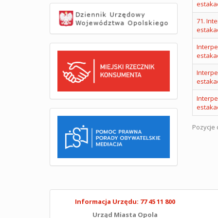
estaka
71. Int
estaka
Interp
estaka
Interp
estaka
Interp
estaka
Pozycje o
Informacja Urzędu: 77 45 11 800
Urząd Miasta Opola