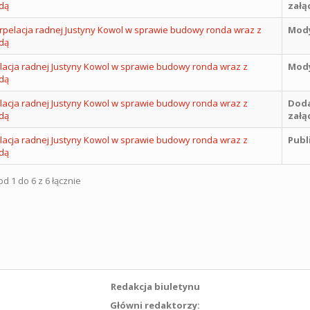
dą
załą
erpelacja radnej Justyny Kowol w sprawie budowy ronda wraz z
Mody
dą
elacja radnej Justyny Kowol w sprawie budowy ronda wraz z
Mody
dą
elacja radnej Justyny Kowol w sprawie budowy ronda wraz z
Dod
dą
załą
elacja radnej Justyny Kowol w sprawie budowy ronda wraz z
Publ
dą
d 1 do 6 z 6 łącznie
Redakcja biuletynu
Główni redaktorzy: