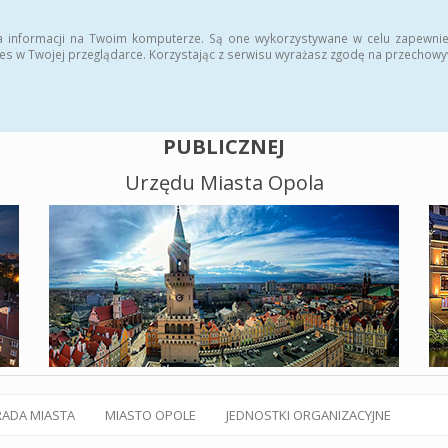
alny BIP
Polityka plików cookies
a informacji na Twoim komputerze. Są one wykorzystywane w celu zapewnie
es w Twojej przeglądarce. Korzystając z serwisu wyrażasz zgodę na przechow
BIULETYN INFORMACJI
PUBLICZNEJ
Urzędu Miasta Opola
RADA MIASTA
MIASTO OPOLE
JEDNOSTKI ORGANIZACYJNE