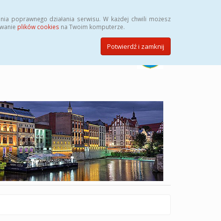
Szukaj
nia poprawnego działania serwisu. W każdej chwili możesz
ywanie
plików cookies
na Twoim komputerze.
Potwierdź i zamknij