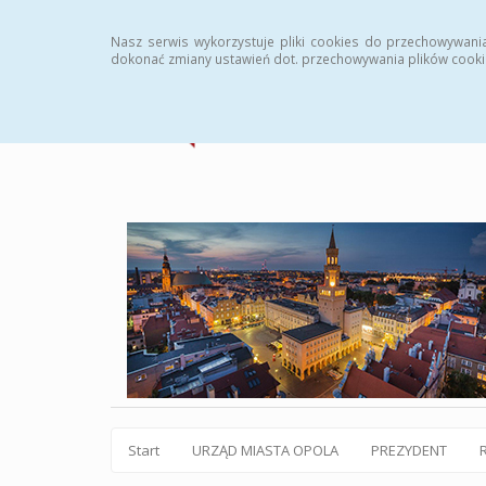
Statystyki
Instrukcja
Rejestr zmian
Archiw
Nasz serwis wykorzystuje pliki cookies do przechowywani
dokonać zmiany ustawień dot. przechowywania plików cooki
Start
URZĄD MIASTA OPOLA
PREZYDENT