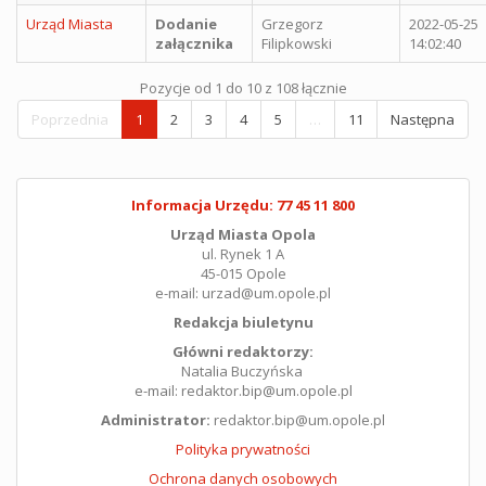
Urząd Miasta
Dodanie
Grzegorz
2022-05-25
załącznika
Filipkowski
14:02:40
Pozycje od 1 do 10 z 108 łącznie
Poprzednia
1
2
3
4
5
…
11
Następna
Informacja Urzędu: 77 45 11 800
Urząd Miasta Opola
ul. Rynek 1 A
45-015 Opole
e-mail: urzad@um.opole.pl
Redakcja biuletynu
Główni redaktorzy:
Natalia Buczyńska
e-mail: redaktor.bip@um.opole.pl
Administrator:
redaktor.bip@um.opole.pl
Polityka prywatności
Ochrona danych osobowych