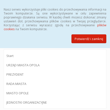
Menu
Nasz serwis wykorzystuje pliki cookies do przechowywania informacji na
Twoim komputerze. Są one wykorzystywane w celu zapewnienia
poprawnego działania serwisu. W każdej chwili możesz dokonać zmiany
ustawień dot. przechowywania plików cookies w Twojej przeglądarce.
Korzystając z serwisu wyrażasz zgodę na przechowywanie
plików
BIULETYN INFORMACJI PUBLICZNEJ
cookies
na Twoim komputerze.
Urzędu Miasta Opola
Potwierdź i zamknij
Start
URZĄD MIASTA OPOLA
PREZYDENT
RADA MIASTA
MIASTO OPOLE
JEDNOSTKI ORGANIZACYJNE