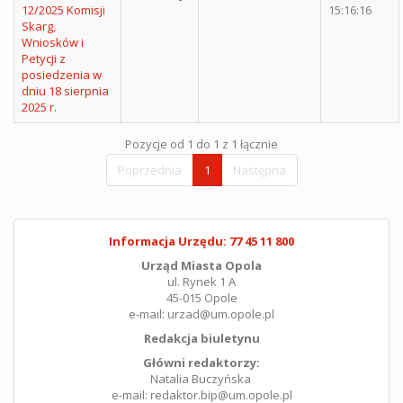
12/2025 Komisji
15:16:16
Skarg,
Wniosków i
Petycji z
posiedzenia w
dniu 18 sierpnia
2025 r.
Pozycje od 1 do 1 z 1 łącznie
Poprzednia
1
Następna
Informacja Urzędu: 77 45 11 800
Urząd Miasta Opola
ul. Rynek 1 A
45-015 Opole
e-mail: urzad@um.opole.pl
Redakcja biuletynu
Główni redaktorzy:
Natalia Buczyńska
e-mail: redaktor.bip@um.opole.pl