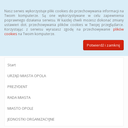
Menu
Nasz serwis wykorzystuje pliki cookies do przechowywania informacji na
Twoim komputerze. Są one wykorzystywane w celu zapewnienia
poprawnego działania serwisu. W każdej chwili możesz dokonać zmiany
ustawień dot. przechowywania plików cookies w Twojej przeglądarce.
Korzystając z serwisu wyrażasz zgodę na przechowywanie
plików
BIULETYN INFORMACJI PUBLICZNEJ
cookies
na Twoim komputerze.
Urzędu Miasta Opola
Potwierdź i zamknij
Start
URZĄD MIASTA OPOLA
PREZYDENT
RADA MIASTA
MIASTO OPOLE
JEDNOSTKI ORGANIZACYJNE