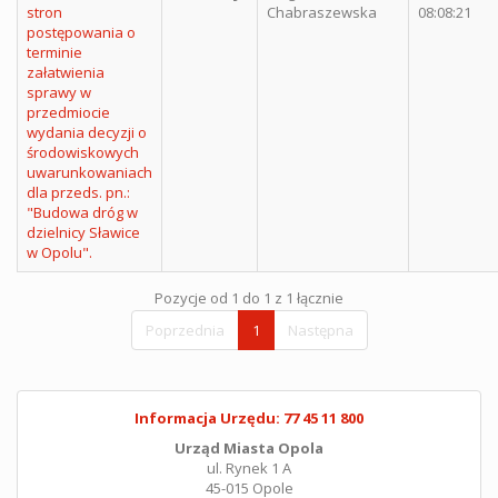
stron
Chabraszewska
08:08:21
postępowania o
terminie
załatwienia
sprawy w
przedmiocie
wydania decyzji o
środowiskowych
uwarunkowaniach
dla przeds. pn.:
"Budowa dróg w
dzielnicy Sławice
w Opolu".
Pozycje od 1 do 1 z 1 łącznie
Poprzednia
1
Następna
Informacja Urzędu: 77 45 11 800
Urząd Miasta Opola
ul. Rynek 1 A
45-015 Opole