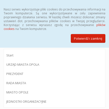
Menu
Nasz serwis wykorzystuje pliki cookies do przechowywania informacji na
Twoim komputerze. Są one wykorzystywane w celu zapewnienia
poprawnego działania serwisu. W każdej chwili możesz dokonać zmiany
ustawień dot. przechowywania plików cookies w Twojej przeglądarce.
Korzystając z serwisu wyrażasz zgodę na przechowywanie
plików
BIULETYN INFORMACJI PUBLICZNEJ
cookies
na Twoim komputerze.
Urzędu Miasta Opola
Potwierdź i zamknij
Start
URZĄD MIASTA OPOLA
PREZYDENT
RADA MIASTA
MIASTO OPOLE
JEDNOSTKI ORGANIZACYJNE