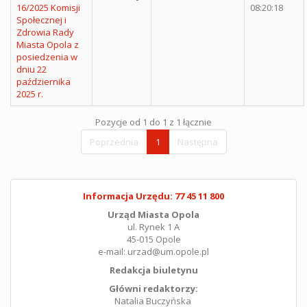
16/2025 Komisji
08:20:18
Społecznej i
Zdrowia Rady
Miasta Opola z
posiedzenia w
dniu 22
października
2025 r.
Pozycje od 1 do 1 z 1 łącznie
Poprzednia
1
Następna
Informacja Urzędu: 77 45 11 800
Urząd Miasta Opola
ul. Rynek 1 A
45-015 Opole
e-mail: urzad@um.opole.pl
Redakcja biuletynu
Główni redaktorzy:
Natalia Buczyńska