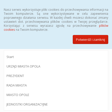
Menu
Nasz serwis wykorzystuje pliki cookies do przechowywania informacji na
Twoim komputerze. Są one wykorzystywane w celu zapewnienia
poprawnego działania serwisu. W każdej chwili możesz dokonać zmiany
ustawień dot. przechowywania plików cookies w Twojej przeglądarce.
Korzystając z serwisu wyrażasz zgodę na przechowywanie
plików
BIULETYN INFORMACJI PUBLICZNEJ
cookies
na Twoim komputerze.
Urzędu Miasta Opola
Potwierdź i zamknij
Start
URZĄD MIASTA OPOLA
PREZYDENT
RADA MIASTA
MIASTO OPOLE
JEDNOSTKI ORGANIZACYJNE