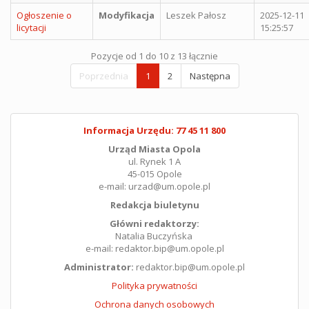
Ogłoszenie o
Modyfikacja
Leszek Pałosz
2025-12-11
licytacji
15:25:57
Pozycje od 1 do 10 z 13 łącznie
Poprzednia
1
2
Następna
Informacja Urzędu: 77 45 11 800
Urząd Miasta Opola
ul. Rynek 1 A
45-015 Opole
e-mail: urzad@um.opole.pl
Redakcja biuletynu
Główni redaktorzy:
Natalia Buczyńska
e-mail: redaktor.bip@um.opole.pl
Administrator:
redaktor.bip@um.opole.pl
Polityka prywatności
Ochrona danych osobowych