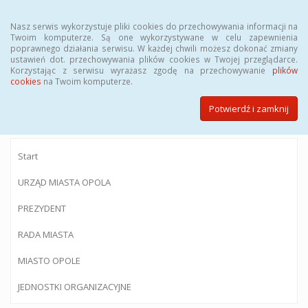
Menu
Nasz serwis wykorzystuje pliki cookies do przechowywania informacji na
Twoim komputerze. Są one wykorzystywane w celu zapewnienia
poprawnego działania serwisu. W każdej chwili możesz dokonać zmiany
ustawień dot. przechowywania plików cookies w Twojej przeglądarce.
Korzystając z serwisu wyrażasz zgodę na przechowywanie
plików
BIULETYN INFORMACJI PUBLICZNEJ
cookies
na Twoim komputerze.
Urzędu Miasta Opola
Potwierdź i zamknij
Start
URZĄD MIASTA OPOLA
PREZYDENT
RADA MIASTA
MIASTO OPOLE
JEDNOSTKI ORGANIZACYJNE