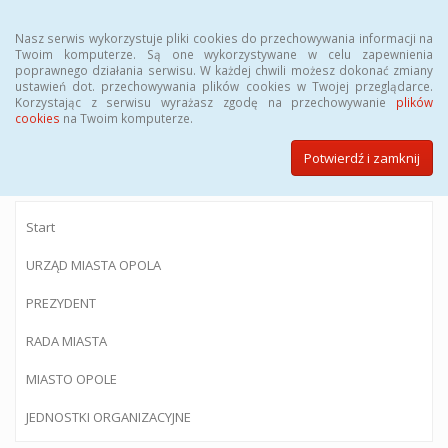
Menu
Nasz serwis wykorzystuje pliki cookies do przechowywania informacji na
Twoim komputerze. Są one wykorzystywane w celu zapewnienia
poprawnego działania serwisu. W każdej chwili możesz dokonać zmiany
ustawień dot. przechowywania plików cookies w Twojej przeglądarce.
Korzystając z serwisu wyrażasz zgodę na przechowywanie
plików
BIULETYN INFORMACJI PUBLICZNEJ
cookies
na Twoim komputerze.
Urzędu Miasta Opola
Potwierdź i zamknij
Start
URZĄD MIASTA OPOLA
PREZYDENT
RADA MIASTA
MIASTO OPOLE
JEDNOSTKI ORGANIZACYJNE