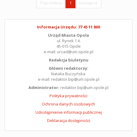
Poprzednia
1
Następna
Informacja Urzędu: 77 45 11 800
Urząd Miasta Opola
ul. Rynek 1 A
45-015 Opole
e-mail: urzad@um.opole.pl
Redakcja biuletynu
Główni redaktorzy:
Natalia Buczyńska
e-mail: redaktor.bip@um.opole.pl
Administrator:
redaktor.bip@um.opole.pl
Polityka prywatności
Ochrona danych osobowych
Udostępnienie informacji publicznej
Deklaracja dostępności