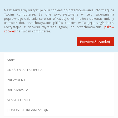
Menu
Nasz serwis wykorzystuje pliki cookies do przechowywania informacji na
Twoim komputerze. Są one wykorzystywane w celu zapewnienia
poprawnego działania serwisu. W każdej chwili możesz dokonać zmiany
ustawień dot. przechowywania plików cookies w Twojej przeglądarce.
Korzystając z serwisu wyrażasz zgodę na przechowywanie
plików
BIULETYN INFORMACJI PUBLICZNEJ
cookies
na Twoim komputerze.
Urzędu Miasta Opola
Potwierdź i zamknij
Start
URZĄD MIASTA OPOLA
PREZYDENT
RADA MIASTA
MIASTO OPOLE
JEDNOSTKI ORGANIZACYJNE