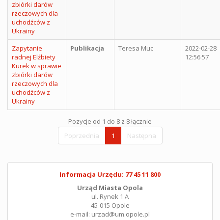
zbiórki darów
rzeczowych dla
uchodźców z
Ukrainy
Zapytanie
Publikacja
Teresa Muc
2022-02-28
radnej Elżbiety
12:56:57
Kurek w sprawie
zbiórki darów
rzeczowych dla
uchodźców z
Ukrainy
Pozycje od 1 do 8 z 8 łącznie
Poprzednia
1
Następna
Informacja Urzędu: 77 45 11 800
Urząd Miasta Opola
ul. Rynek 1 A
45-015 Opole
e-mail: urzad@um.opole.pl