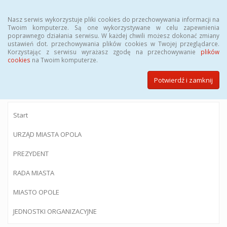
Menu
Nasz serwis wykorzystuje pliki cookies do przechowywania informacji na
Twoim komputerze. Są one wykorzystywane w celu zapewnienia
poprawnego działania serwisu. W każdej chwili możesz dokonać zmiany
ustawień dot. przechowywania plików cookies w Twojej przeglądarce.
Korzystając z serwisu wyrażasz zgodę na przechowywanie
plików
BIULETYN INFORMACJI PUBLICZNEJ
cookies
na Twoim komputerze.
Urzędu Miasta Opola
Potwierdź i zamknij
Start
URZĄD MIASTA OPOLA
PREZYDENT
RADA MIASTA
MIASTO OPOLE
JEDNOSTKI ORGANIZACYJNE