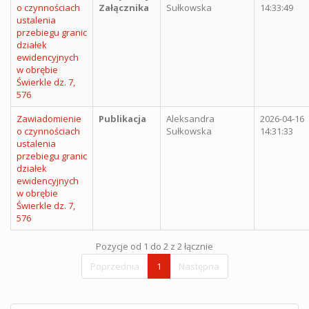
o czynnościach
Załącznika
Sułkowska
14:33:49
ustalenia
przebiegu granic
działek
ewidencyjnych
w obrębie
Świerkle dz. 7,
576
Zawiadomienie
Publikacja
Aleksandra
2026-04-16
o czynnościach
Sułkowska
14:31:33
ustalenia
przebiegu granic
działek
ewidencyjnych
w obrębie
Świerkle dz. 7,
576
Pozycje od 1 do 2 z 2 łącznie
Poprzednia
1
Następna