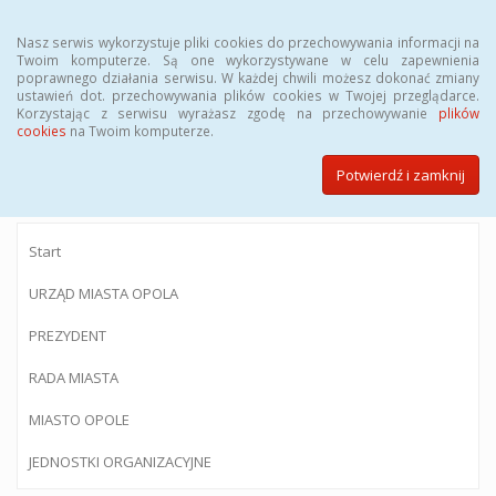
Menu
Nasz serwis wykorzystuje pliki cookies do przechowywania informacji na
Twoim komputerze. Są one wykorzystywane w celu zapewnienia
poprawnego działania serwisu. W każdej chwili możesz dokonać zmiany
ustawień dot. przechowywania plików cookies w Twojej przeglądarce.
Korzystając z serwisu wyrażasz zgodę na przechowywanie
plików
BIULETYN INFORMACJI PUBLICZNEJ
cookies
na Twoim komputerze.
Urzędu Miasta Opola
Potwierdź i zamknij
Start
URZĄD MIASTA OPOLA
PREZYDENT
RADA MIASTA
MIASTO OPOLE
JEDNOSTKI ORGANIZACYJNE