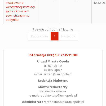
instalowane
12:32:09
wenętrznej instalacji
gazu z kominem
zewnętrznym na
budynku
Pozycje od 1 do 1 z 1 łącznie
Poprzednia
1
Następna
Informacja Urzędu: 77 45 11 800
Urząd Miasta Opola
ul. Rynek 1 A
45-015 Opole
e-mail: urzad@um.opole.pl
Redakcja biuletynu
Główni redaktorzy:
Natalia Buczyńska
e-mail: redaktor.bip@um.opole.pl
Administrator:
redaktor.bip@um.opole.pl