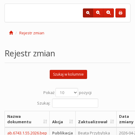
Rejestr zmian
Rejestr zmian
Szukaj w kolumnie
Pokaż
pozycji
Szukaj:
Nazwa
Data
dokumentu
Akcja
Zaktualizował
zmiany
ab.6743.1.55.2026.bep
Publikacja
Beata Przybylska
2026-04-