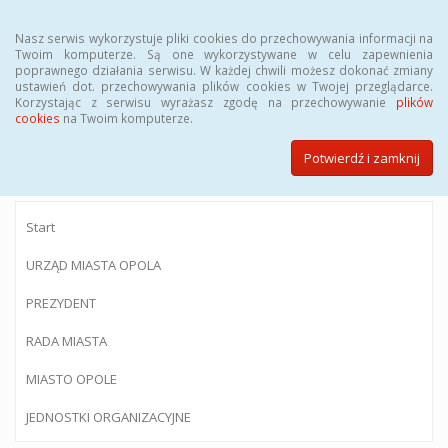
Menu
Nasz serwis wykorzystuje pliki cookies do przechowywania informacji na
Twoim komputerze. Są one wykorzystywane w celu zapewnienia
poprawnego działania serwisu. W każdej chwili możesz dokonać zmiany
ustawień dot. przechowywania plików cookies w Twojej przeglądarce.
Korzystając z serwisu wyrażasz zgodę na przechowywanie
plików
BIULETYN INFORMACJI PUBLICZNEJ
cookies
na Twoim komputerze.
Urzędu Miasta Opola
Potwierdź i zamknij
Start
URZĄD MIASTA OPOLA
PREZYDENT
RADA MIASTA
MIASTO OPOLE
JEDNOSTKI ORGANIZACYJNE