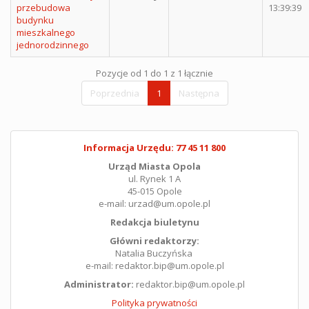
przebudowa
13:39:39
budynku
mieszkalnego
jednorodzinnego
Pozycje od 1 do 1 z 1 łącznie
Poprzednia
1
Następna
Informacja Urzędu: 77 45 11 800
Urząd Miasta Opola
ul. Rynek 1 A
45-015 Opole
e-mail: urzad@um.opole.pl
Redakcja biuletynu
Główni redaktorzy:
Natalia Buczyńska
e-mail: redaktor.bip@um.opole.pl
Administrator:
redaktor.bip@um.opole.pl
Polityka prywatności