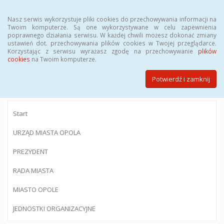
Menu
Nasz serwis wykorzystuje pliki cookies do przechowywania informacji na
Twoim komputerze. Są one wykorzystywane w celu zapewnienia
poprawnego działania serwisu. W każdej chwili możesz dokonać zmiany
ustawień dot. przechowywania plików cookies w Twojej przeglądarce.
Korzystając z serwisu wyrażasz zgodę na przechowywanie
plików
BIULETYN INFORMACJI PUBLICZNEJ
cookies
na Twoim komputerze.
Urzędu Miasta Opola
Potwierdź i zamknij
Start
URZĄD MIASTA OPOLA
PREZYDENT
RADA MIASTA
MIASTO OPOLE
JEDNOSTKI ORGANIZACYJNE