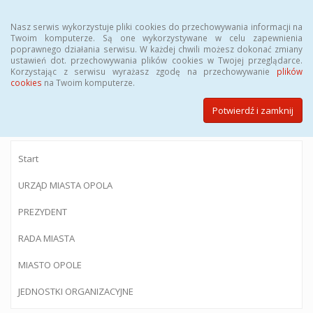
Menu
Nasz serwis wykorzystuje pliki cookies do przechowywania informacji na
Twoim komputerze. Są one wykorzystywane w celu zapewnienia
poprawnego działania serwisu. W każdej chwili możesz dokonać zmiany
ustawień dot. przechowywania plików cookies w Twojej przeglądarce.
Korzystając z serwisu wyrażasz zgodę na przechowywanie
plików
BIULETYN INFORMACJI PUBLICZNEJ
cookies
na Twoim komputerze.
Urzędu Miasta Opola
Potwierdź i zamknij
Start
URZĄD MIASTA OPOLA
PREZYDENT
RADA MIASTA
MIASTO OPOLE
JEDNOSTKI ORGANIZACYJNE