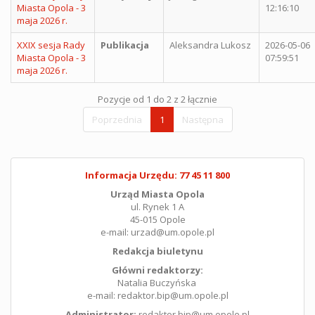
Miasta Opola - 3
12:16:10
maja 2026 r.
XXIX sesja Rady
Publikacja
Aleksandra Lukosz
2026-05-06
Miasta Opola - 3
07:59:51
maja 2026 r.
Pozycje od 1 do 2 z 2 łącznie
Poprzednia
1
Następna
Informacja Urzędu: 77 45 11 800
Urząd Miasta Opola
ul. Rynek 1 A
45-015 Opole
e-mail: urzad@um.opole.pl
Redakcja biuletynu
Główni redaktorzy:
Natalia Buczyńska
e-mail: redaktor.bip@um.opole.pl
Administrator:
redaktor.bip@um.opole.pl