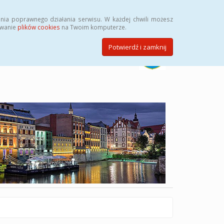
Szukaj
nia poprawnego działania serwisu. W każdej chwili możesz
ywanie
plików cookies
na Twoim komputerze.
Potwierdź i zamknij