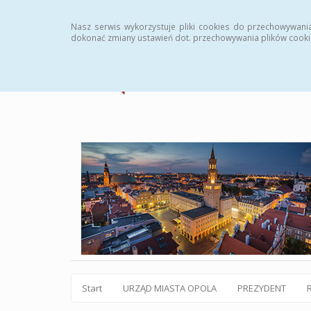
Statystyki
Instrukcja
Rejestr zmian
Archiw
Nasz serwis wykorzystuje pliki cookies do przechowywani
dokonać zmiany ustawień dot. przechowywania plików cooki
Start
URZĄD MIASTA OPOLA
PREZYDENT