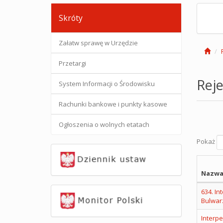
Skróty
Załatw sprawę w Urzędzie
Przetargi
Reje
System Informacji o Środowisku
Rachunki bankowe i punkty kasowe
Ogłoszenia o wolnych etatach
Pokaż
Nazwa
634. In
Bulwar
Interpe