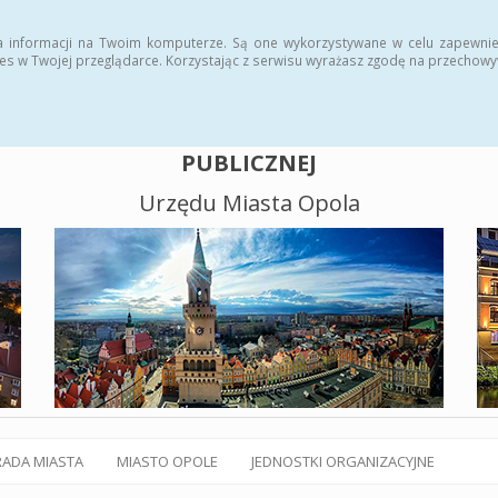
alny BIP
Polityka plików cookies
a informacji na Twoim komputerze. Są one wykorzystywane w celu zapewnie
es w Twojej przeglądarce. Korzystając z serwisu wyrażasz zgodę na przechow
BIULETYN INFORMACJI
PUBLICZNEJ
Urzędu Miasta Opola
RADA MIASTA
MIASTO OPOLE
JEDNOSTKI ORGANIZACYJNE