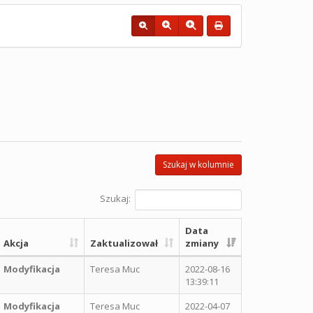
Szukaj w kolumnie
Szukaj:
Data
Akcja
Zaktualizował
zmiany
Modyfikacja
Teresa Muc
2022-08-16
13:39:11
Modyfikacja
Teresa Muc
2022-04-07