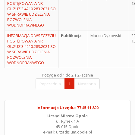
POSTĘPOWANIA NR
13
GL.ZUZ.3.4210.283.2021.SO
W SPRAWIE UDZIELENIA
POZWOLENIA
WODNOPRAWNEGO
INFORMACJA O WSZCZĘCIU
Publikacja
Marcin Dykowski
2
POSTĘPOWANIA NR
13
GL.ZUZ.3.4210.283.2021.SO
W SPRAWIE UDZIELENIA
POZWOLENIA
WODNOPRANWEGO
Pozycje od 1 do 2 z 2 łącznie
Poprzednia
1
Następna
Informacja Urzędu: 77 45 11 800
Urząd Miasta Opola
ul. Rynek 1 A
45-015 Opole
e-mail: urzad@um.opole.pl