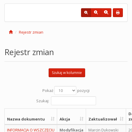
Rejestr zmian
Rejestr zmian
Szukaj w kolumnie
Pokaż
pozycji
Szukaj:
D
Nazwa dokumentu
Akcja
Zaktualizował
z
INFORMACJA O WSZCZĘCIU
Modyfikacja
Marcin Dykowski
2