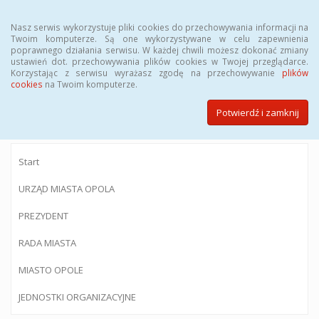
Menu
Nasz serwis wykorzystuje pliki cookies do przechowywania informacji na
Twoim komputerze. Są one wykorzystywane w celu zapewnienia
poprawnego działania serwisu. W każdej chwili możesz dokonać zmiany
ustawień dot. przechowywania plików cookies w Twojej przeglądarce.
Korzystając z serwisu wyrażasz zgodę na przechowywanie
plików
BIULETYN INFORMACJI PUBLICZNEJ
cookies
na Twoim komputerze.
Urzędu Miasta Opola
Potwierdź i zamknij
Start
URZĄD MIASTA OPOLA
PREZYDENT
RADA MIASTA
MIASTO OPOLE
JEDNOSTKI ORGANIZACYJNE