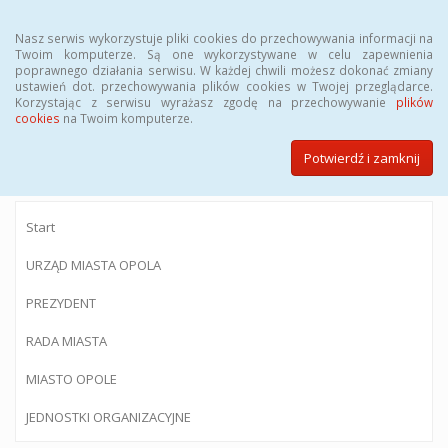
Menu
Nasz serwis wykorzystuje pliki cookies do przechowywania informacji na
Twoim komputerze. Są one wykorzystywane w celu zapewnienia
poprawnego działania serwisu. W każdej chwili możesz dokonać zmiany
ustawień dot. przechowywania plików cookies w Twojej przeglądarce.
Korzystając z serwisu wyrażasz zgodę na przechowywanie
plików
BIULETYN INFORMACJI PUBLICZNEJ
cookies
na Twoim komputerze.
Urzędu Miasta Opola
Potwierdź i zamknij
Start
URZĄD MIASTA OPOLA
PREZYDENT
RADA MIASTA
MIASTO OPOLE
JEDNOSTKI ORGANIZACYJNE