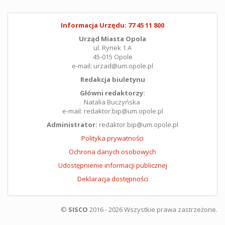
Informacja Urzędu: 77 45 11 800
Urząd Miasta Opola
ul. Rynek 1 A
45-015 Opole
e-mail: urzad@um.opole.pl
Redakcja biuletynu
Główni redaktorzy:
Natalia Buczyńska
e-mail: redaktor.bip@um.opole.pl
Administrator:
redaktor.bip@um.opole.pl
Polityka prywatności
Ochrona danych osobowych
Udostępnienie informacji publicznej
Deklaracja dostępności
©
SISCO
2016 - 2026 Wszystkie prawa zastrzeżone.