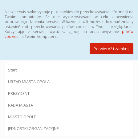
Menu
Nasz serwis wykorzystuje pliki cookies do przechowywania informacji na
Twoim komputerze. Są one wykorzystywane w celu zapewnienia
poprawnego działania serwisu. W każdej chwili możesz dokonać zmiany
ustawień dot. przechowywania plików cookies w Twojej przeglądarce.
Korzystając z serwisu wyrażasz zgodę na przechowywanie
plików
BIULETYN INFORMACJI PUBLICZNEJ
cookies
na Twoim komputerze.
Urzędu Miasta Opola
Potwierdź i zamknij
Start
URZĄD MIASTA OPOLA
PREZYDENT
RADA MIASTA
MIASTO OPOLE
JEDNOSTKI ORGANIZACYJNE