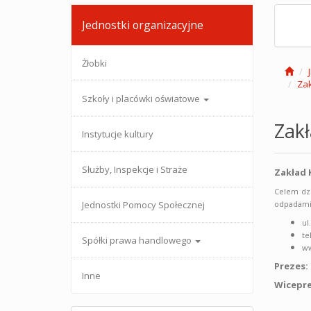
Jednostki organizacyjne
Żłobki
Zak
Szkoły i placówki oświatowe
Zakł
Instytucje kultury
Służby, Inspekcje i Straże
Zakład 
Celem dzi
Jednostki Pomocy Społecznej
odpadami 
ul
te
Spółki prawa handlowego
w
Prezes:
Inne
Wicepre
Katar