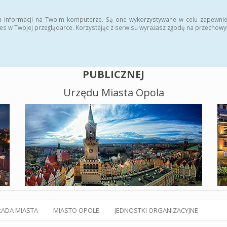
alny BIP
Polityka plików cookies
a informacji na Twoim komputerze. Są one wykorzystywane w celu zapewnie
es w Twojej przeglądarce. Korzystając z serwisu wyrażasz zgodę na przechow
BIULETYN INFORMACJI
PUBLICZNEJ
Urzędu Miasta Opola
RADA MIASTA
MIASTO OPOLE
JEDNOSTKI ORGANIZACYJNE