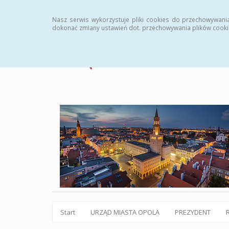
Statystyki
Instrukcja
Rejestr zmian
Archiw
Nasz serwis wykorzystuje pliki cookies do przechowywani
dokonać zmiany ustawień dot. przechowywania plików cooki
Start
URZĄD MIASTA OPOLA
PREZYDENT