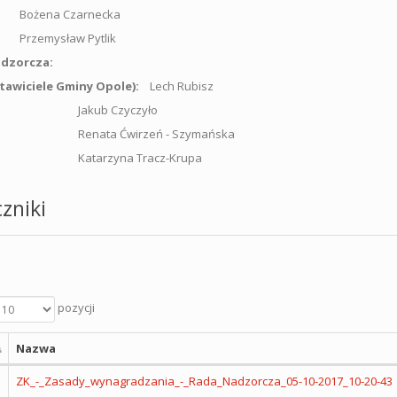
na Czarnecka
mysław Pytlik
Nadzorcza:
tawiciele Gminy Opole):
Lech Rubisz
ub Czyczyło
ta Ćwirzeń - Szymańska
arzyna Tracz-Krupa
zniki
pozycji
Nazwa
ZK_-_Zasady_wynagradzania_-_Rada_Nadzorcza_05-10-2017_10-20-43