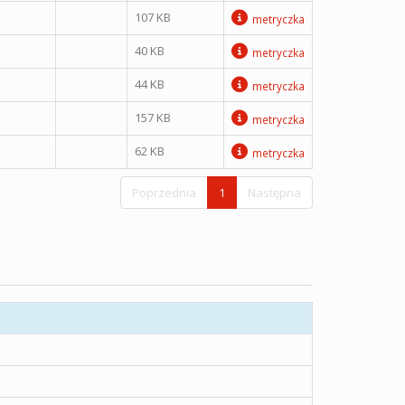
107 KB
metryczka
40 KB
metryczka
44 KB
metryczka
157 KB
metryczka
62 KB
metryczka
Poprzednia
1
Następna