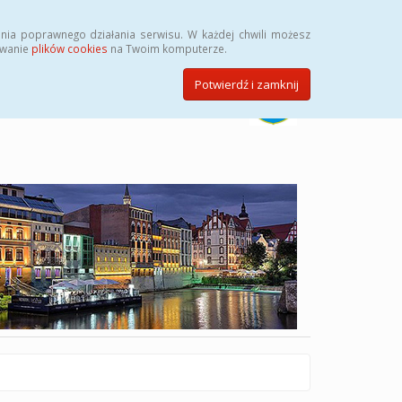
Szukaj
nia poprawnego działania serwisu. W każdej chwili możesz
ywanie
plików cookies
na Twoim komputerze.
Potwierdź i zamknij