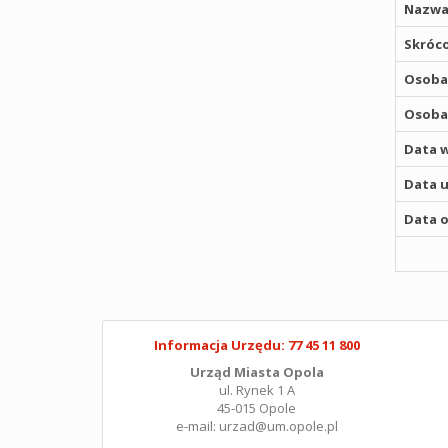
Nazwa
Skróco
Osoba,
Osoba,
Data w
Data u
Data o
Informacja Urzędu: 77 45 11 800
Urząd Miasta Opola
ul. Rynek 1 A
45-015 Opole
e-mail: urzad@um.opole.pl