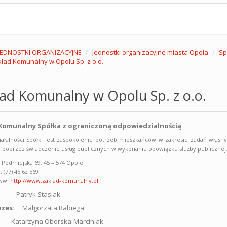
JEDNOSTKI ORGANIZACYJNE
Jednostki organizacyjne miasta Opola
Sp
ład Komunalny w Opolu Sp. z o.o.
ad Komunalny w Opolu Sp. z o.o.
Komunalny Spółka z ograniczoną odpowiedzialnością
ałalności Spółki jest zaspokojenie potrzeb mieszkańców w zakresie zadań wła
poprzez świadczenie usług publicznych w wykonaniu obowiązku służby publicznej
. Podmiejska 69, 45 – 574 Opole
l. (77) 45 62 569
ww:
http://www.zaklad-komunalny.pl
Patryk Stasiak
zes:
Małgorzata Rabiega
zyna Oborska-Marciniak