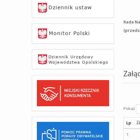
Boże
Prze
Rada 
(przeds
Jak
Rena
Kat
Załąc
Pokaż
Lp
1