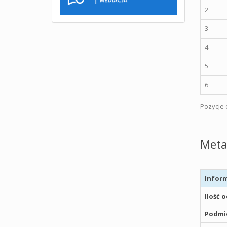
2
3
4
5
6
Pozycje o
Meta
Inform
Ilość 
Podmio