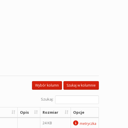
Wybór kolumn
Szukaj w kolumnie
Szukaj:
Opis
Rozmiar
Opcje
24 KB
metryczka