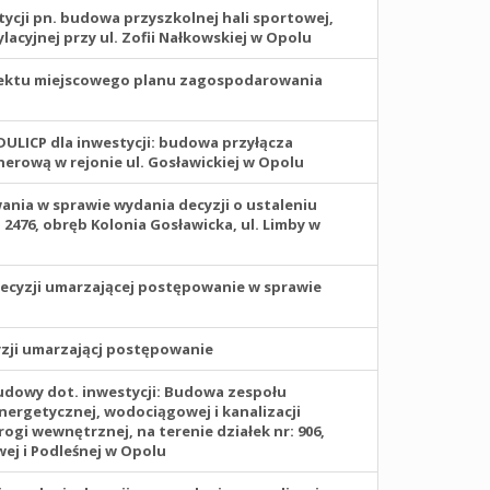
ycji pn. budowa przyszkolnej hali sportowej,
cyjnej przy ul. Zofii Nałkowskiej w Opolu
jektu miejscowego planu zagospodarowania
DULICP dla inwestycji: budowa przyłącza
rową w rejonie ul. Gosławickiej w Opolu
nia w sprawie wydania decyzji o ustaleniu
 i 2476, obręb Kolonia Gosławicka, ul. Limby w
cyzji umarzającej postępowanie w sprawie
yzji umarzającj postępowanie
dowy dot. inwestycji: Budowa zespołu
ergetycznej, wodociągowej i kanalizacji
gi wewnętrznej, na terenie działek nr: 906,
wej i Podleśnej w Opolu