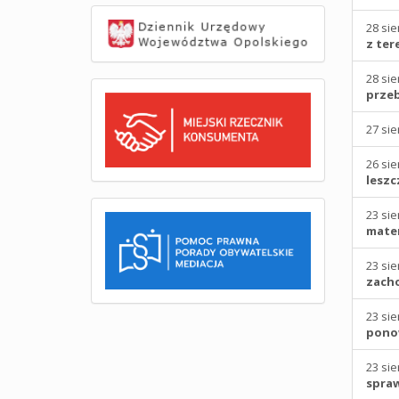
28 sie
z ter
28 sie
prze
27 sie
26 sie
leszc
23 sie
mater
23 sie
zacho
23 sie
ponow
23 sie
spraw