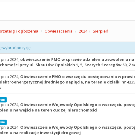
przetargi i ogłoszenia
Obwieszczenia
2024
Sierpień
ę wybrać pozycję
rpnia 2024,
obwieszczenie PMO w sprawie udzielenia zezwolenia na 
chomości przy ul. Skautów Opolskich 1, 5, Szarych Szeregów 50, Z
rpnia 2024,
Obwieszczenie PMO o wszczęciu postępowania w prawie w
 elektroenergetycznej średniego napięcia, na terenie działki nr 423
u
wum
rpnia 2024,
Obwieszczenie Wojewody Opolskiego o wszczęciu postę
leniu na wejście na teren cudzej nieruchomości
wum
rpnia 2024,
Obwieszczenie Wojewody Opolskiego o wszczęciu postę
leniu na realizację inwestycji drogowej