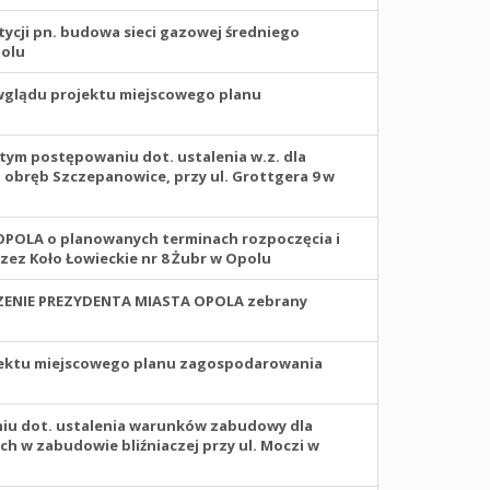
tycji pn. budowa sieci gazowej średniego
polu
glądu projektu miejscowego planu
ętym postępowaniu dot. ustalenia w.z. dla
obręb Szczepanowice, przy ul. Grottgera 9 w
OPOLA o planowanych terminach rozpoczęcia i
zez Koło Łowieckie nr 8 Żubr w Opolu
ZCZENIE PREZYDENTA MIASTA OPOLA zebrany
jektu miejscowego planu zagospodarowania
iu dot. ustalenia warunków zabudowy dla
 w zabudowie bliźniaczej przy ul. Moczi w