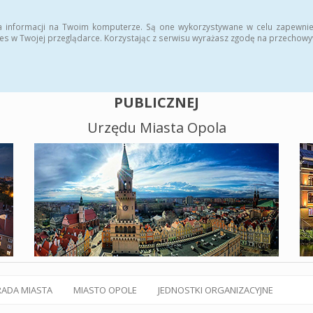
alny BIP
Polityka plików cookies
a informacji na Twoim komputerze. Są one wykorzystywane w celu zapewnie
es w Twojej przeglądarce. Korzystając z serwisu wyrażasz zgodę na przechow
BIULETYN INFORMACJI
PUBLICZNEJ
Urzędu Miasta Opola
RADA MIASTA
MIASTO OPOLE
JEDNOSTKI ORGANIZACYJNE