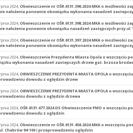
rpnia 2024,
Obwieszczenie nr OŚR.6131.396.2024.MKA o możliwości 
ie nałożenia ponownie obowiązku wykonania nasadzeń zastepczyc
rpnia 2024,
Obwieszczenie nr OŚR.6131.398.2024.MKA o możliwości 
ie nałożenia ponownie obowiązku nasadzeń zastępczych przy ul. 
rpnia 2024,
Obwieszczenie nr OŚR.6131.397.2024.MKA o mozliwości 
ie nałożenia ponownie obowiązku wykonania nasadzeń zastępczyc
rpnia 2024,
Obwieszczenie Prezydenta Miasta Opola o wszczęciu p
ązku wykonania nasadzeń zastepczych drzew gat. brzoza brodawk
rpnia 2024,
OBWIESZCZENIE PREZYDENTA MIASTA OPOLA o wszczęciu 
prowadzeniu dowodu z oględzin drzew
rpnia 2024,
OBWIESZCZENIE PREZYDENTA MIASTA OPOLA o wszczęciu 
prowadzeniu dowodu z oględzin drzewa
rpnia 2024,
OŚR.6131.477.2024.DS Obwieszczenie PMO o wszczęciu p
prowadzeniu dowodu z oględzin
rpnia 2024,
Obwieszczenie nr OŚR.6131.458.2024.MKA o wszczęciu po
ul. Chabrów 94-100 i przeprowadzeniu oględzin