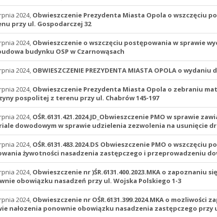
rpnia 2024,
Obwieszczenie Prezydenta Miasta Opola o wszczęciu p
enu przy ul. Gospodarczej 32
rpnia 2024,
Obwieszczenie o wszczęciu postępowania w sprawie wydan
budowa budynku OSP w Czarnowąsach
rpnia 2024,
OBWIESZCZENIE PREZYDENTA MIASTA OPOLA o wydaniu dec
rpnia 2024,
Obwieszczenie Prezydenta Miasta Opola o zebraniu ma
zyny pospolitej z terenu przy ul. Chabrów 145-197
rpnia 2024,
OŚR.6131.421.2024.JD_Obwieszczenie PMO w sprawie zaw
iale dowodowym w sprawie udzielenia zezwolenia na usunięcie d
rpnia 2024,
OŚR.6131.483.2024.DS Obwieszczenie PMO o wszczęciu p
wania żywotności nasadzenia zastępczego i przeprowadzeniu do
rpnia 2024,
Obwieszczenie nr )ŚR.6131.400.2023.MKA o zapoznaniu s
nie obowiązku nasadzeń przy ul. Wojska Polskiego 1-3
rpnia 2024,
Obwieszczenie nr OŚR.6131.399.2024.MKA o mozliwości 
ie nałozenia ponownie obowiązku nasadzenia zastępczego przy ul