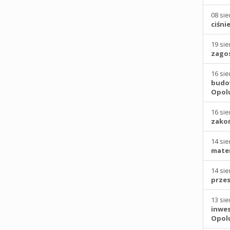
08 sie
ciśni
19 sie
zagos
16 sie
budow
Opol
16 sie
zakoń
14 sie
mater
14 sie
przes
13 sie
inwes
Opol