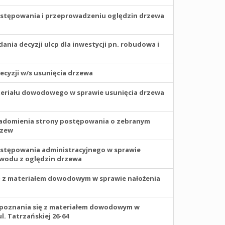
ostępowania i przeprowadzeniu oględzin drzewa
ia decyzji ulcp dla inwestycji pn. robudowa i
yzji w/s usunięcia drzewa
teriału dowodowego w sprawie usunięcia drzewa
iadomienia strony postępowania o zebranym
rzew
ostępowania administracyjnego w sprawie
wodu z oględzin drzewa
ię z materiałem dowodowym w sprawie nałożenia
zapoznania się z materiałem dowodowym w
. Tatrzańskiej 26-64