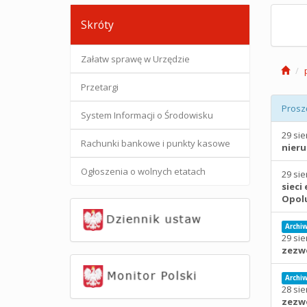
Skróty
Załatw sprawę w Urzędzie
Przetargi
Prosz
System Informacji o Środowisku
29 sie
Rachunki bankowe i punkty kasowe
nieru
Ogłoszenia o wolnych etatach
29 sie
sieci
Opol
Archi
29 sie
zezwo
Archi
28 sie
zezwo