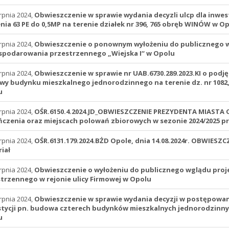
rpnia 2024,
Obwieszczenie w sprawie wydania decyzli ulcp dla inwes
enia 63 PE do 0,5MP na terenie działek nr 396, 765 obręb WINÓW w O
rpnia 2024,
Obwieszczenie o ponownym wyłożeniu do publicznego w
podarowania przestrzennego „Wiejska I“ w Opolu
rpnia 2024,
Obwieszczenie w sprawie nr UAB.6730.289.2023.KI o podj
y budynku mieszkalnego jednorodzinnego na terenie dz. nr 1082, 
u
rpnia 2024,
OŚR.6150.4.2024.JD_OBWIESZCZENIE PREZYDENTA MIASTA 
czenia oraz miejscach polowań zbiorowych w sezonie 2024/2025 pr
rpnia 2024,
OŚR.6131.179.2024.BŻD Opole, dnia 14.08.2024r. OBWIES
iał
rpnia 2024,
Obwieszczenie o wyłożeniu do publicznego wglądu pro
trzennego w rejonie ulicy Firmowej w Opolu
rpnia 2024,
Obwieszczenie w sprawie wydania decyzji w postępowan
tycji pn. budowa czterech budynków mieszkalnych jednorodzinnych
u