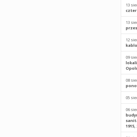
13 sie
czter
13 sie
przes
12 sie
kablo
09 sie
lokal
Opolu
08 sie
pono
05 sie
06 sie
budyn
sanit
1915,