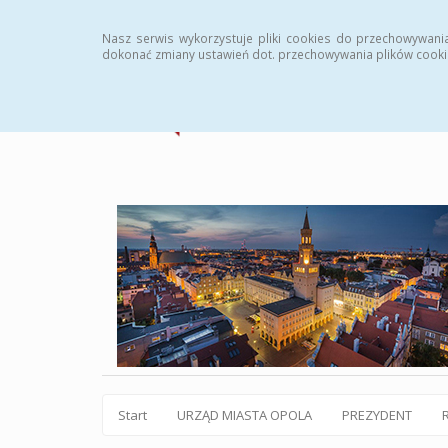
Statystyki
Instrukcja
Rejestr zmian
Archiw
Nasz serwis wykorzystuje pliki cookies do przechowywani
dokonać zmiany ustawień dot. przechowywania plików cooki
Start
URZĄD MIASTA OPOLA
PREZYDENT