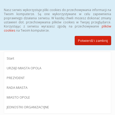
Menu
Nasz serwis wykorzystuje pliki cookies do przechowywania informacji na
Twoim komputerze. Są one wykorzystywane w celu zapewnienia
poprawnego działania serwisu. W każdej chwili możesz dokonać zmiany
ustawień dot. przechowywania plików cookies w Twojej przeglądarce.
Korzystając z serwisu wyrażasz zgodę na przechowywanie
plików
BIULETYN INFORMACJI PUBLICZNEJ
cookies
na Twoim komputerze.
Urzędu Miasta Opola
Potwierdź i zamknij
Start
URZĄD MIASTA OPOLA
PREZYDENT
RADA MIASTA
MIASTO OPOLE
JEDNOSTKI ORGANIZACYJNE