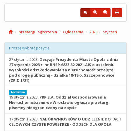
przetargi i ogłoszenia
Ogłoszenia
2023
Styczeń
Proszę wybrać pozycję
27 stycznia 2023,
Decyzja Prezydenta Miasta Opola z dnia
27 stycznia 2023 r. nr BNSP.6833.32.2021.AIS o ustaleniu
wysokości odszkodowania za nieruchomość przejętą
pod drogę publiczną - działka 18/18 o. Szczepanowice
(ZRID 1/21)
Archiwum
19 stycznia 2023,
PKP S.A. Oddział Gospodarowania
Nieruchomościami we Wrocławiu ogłasza przetarg
pisemny nieograniczony na zbycie
17 stycznia 2023,
NABÓR WNIOSKÓW O UDZIELENIE DOTACJI
CELOWYCH_CZYSTE POWIETRZE - ODDECH DLA OPOLA