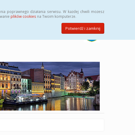
Szukaj
nia poprawnego działania serwisu. W każdej chwili możesz
ywanie
plików cookies
na Twoim komputerze.
Potwierdź i zamknij