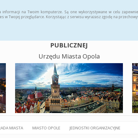
alny BIP
Polityka plików cookies
a informacji na Twoim komputerze. Są one wykorzystywane w celu zapewnie
es w Twojej przeglądarce. Korzystając z serwisu wyrażasz zgodę na przechow
BIULETYN INFORMACJI
PUBLICZNEJ
Urzędu Miasta Opola
RADA MIASTA
MIASTO OPOLE
JEDNOSTKI ORGANIZACYJNE