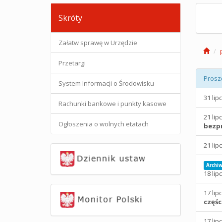
Skróty
Załatw sprawę w Urzędzie
Przetargi
Prosz
System Informacji o Środowisku
31 lip
Rachunki bankowe i punkty kasowe
21 lip
Ogłoszenia o wolnych etatach
bezpr
21 lip
Archi
18 lip
17 lip
częśc
17 lip