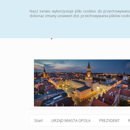
Statystyki
Instrukcja
Rejestr zmian
Archiw
Nasz serwis wykorzystuje pliki cookies do przechowywani
dokonać zmiany ustawień dot. przechowywania plików cooki
Start
URZĄD MIASTA OPOLA
PREZYDENT