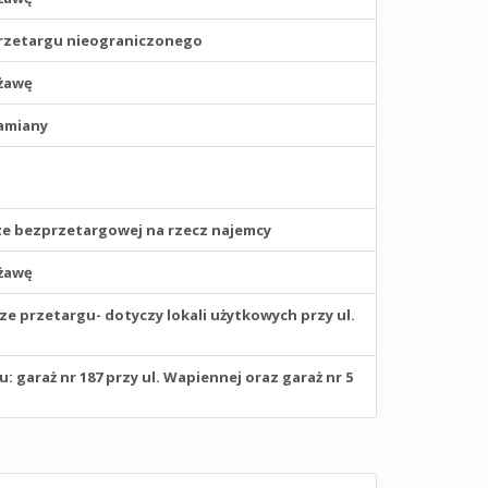
rzetargu nieograniczonego
żawę
amiany
e bezprzetargowej na rzecz najemcy
żawę
 przetargu- dotyczy lokali użytkowych przy ul.
garaż nr 187 przy ul. Wapiennej oraz garaż nr 5