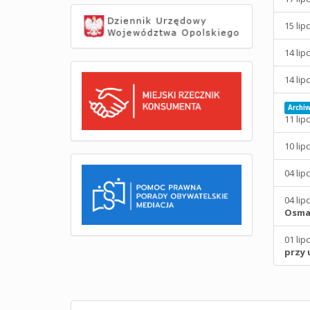
15 lip
14 lip
14 lip
Archi
11 lip
10 lip
04 lip
04 lip
Osmań
01 lip
przy 