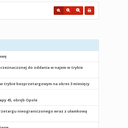
żawę
rzeznaczonej do oddania w najem w trybie
 trybie bezprzetargowym na okres 3 miesięcy
mapy 45, obręb Opole
rzetargu nieograniczonego wraz z ułamkową
żawę