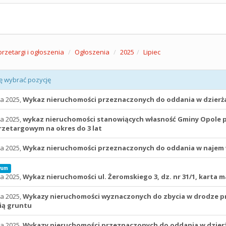
przetargi i ogłoszenia
Ogłoszenia
2025
Lipiec
ę wybrać pozycję
ca 2025,
Wykaz nieruchomości przeznaczonych do oddania w dzier
ca 2025,
wykaz nieruchomości stanowiących własność Gminy Opole p
zetargowym na okres do 3 lat
ca 2025,
Wykaz nieruchomości przeznaczonych do oddania w najem w
wum
ca 2025,
Wykaz nieruchomości ul. Żeromskiego 3, dz. nr 31/1, karta 
ca 2025,
Wykazy nieruchomości wyznaczonych do zbycia w drodze p
ią gruntu
ca 2025,
Wykazy nieruchomości przeznaczonych do oddania w dzier