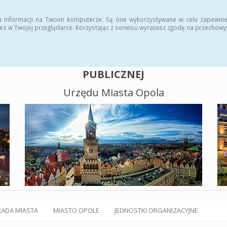
alny BIP
Polityka plików cookies
a informacji na Twoim komputerze. Są one wykorzystywane w celu zapewnie
es w Twojej przeglądarce. Korzystając z serwisu wyrażasz zgodę na przechow
BIULETYN INFORMACJI
PUBLICZNEJ
Urzędu Miasta Opola
RADA MIASTA
MIASTO OPOLE
JEDNOSTKI ORGANIZACYJNE