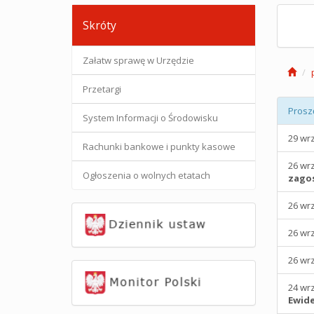
Skróty
Załatw sprawę w Urzędzie
Przetargi
Prosz
System Informacji o Środowisku
29 wr
Rachunki bankowe i punkty kasowe
26 wr
Ogłoszenia o wolnych etatach
zagos
26 wr
26 wr
26 wr
24 wr
Ewide