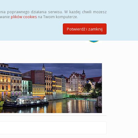
Szukaj
nia poprawnego działania serwisu. W każdej chwili możesz
ywanie
plików cookies
na Twoim komputerze.
Potwierdź i zamknij