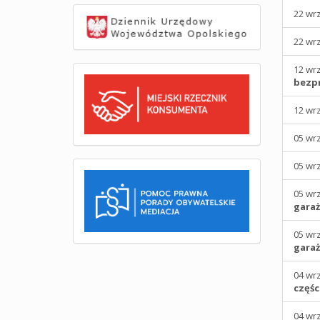
22 wr
22 wr
12 wr
bezpr
12 wr
05 wr
05 wr
05 wr
garaż
05 wr
garaż
04 wr
częśc
04 wr