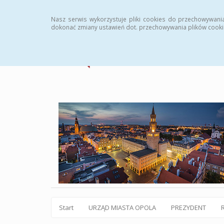
Statystyki
Instrukcja
Rejestr zmian
Archiw
Nasz serwis wykorzystuje pliki cookies do przechowywani
dokonać zmiany ustawień dot. przechowywania plików cooki
Start
URZĄD MIASTA OPOLA
PREZYDENT