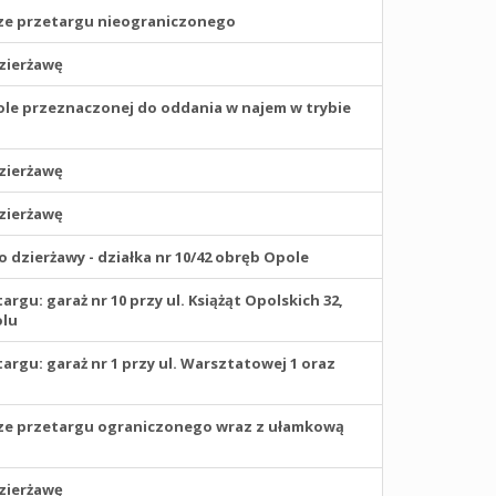
ze przetargu nieograniczonego
zierżawę
le przeznaczonej do oddania w najem w trybie
zierżawę
zierżawę
dzierżawy - działka nr 10/42 obręb Opole
u: garaż nr 10 przy ul. Książąt Opolskich 32,
olu
gu: garaż nr 1 przy ul. Warsztatowej 1 oraz
ze przetargu ograniczonego wraz z ułamkową
zierżawę