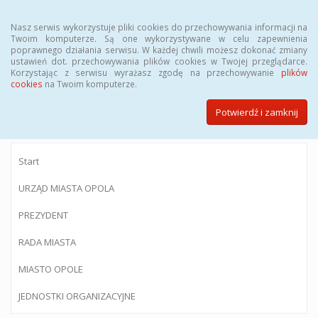
Menu
Nasz serwis wykorzystuje pliki cookies do przechowywania informacji na
Twoim komputerze. Są one wykorzystywane w celu zapewnienia
poprawnego działania serwisu. W każdej chwili możesz dokonać zmiany
ustawień dot. przechowywania plików cookies w Twojej przeglądarce.
Korzystając z serwisu wyrażasz zgodę na przechowywanie
plików
BIULETYN INFORMACJI PUBLICZNEJ
cookies
na Twoim komputerze.
Urzędu Miasta Opola
Potwierdź i zamknij
Start
URZĄD MIASTA OPOLA
PREZYDENT
RADA MIASTA
MIASTO OPOLE
JEDNOSTKI ORGANIZACYJNE