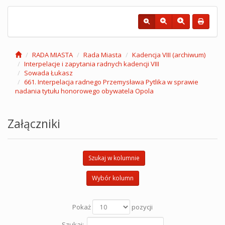
RADA MIASTA
Rada Miasta
Kadencja VIII (archiwum)
Interpelacje i zapytania radnych kadencji VIII
Sowada Łukasz
661. Interpelacja radnego Przemysława Pytlika w sprawie
nadania tytułu honorowego obywatela Opola
Załączniki
Szukaj w kolumnie
Wybór kolumn
Pokaż
pozycji
Szukaj: