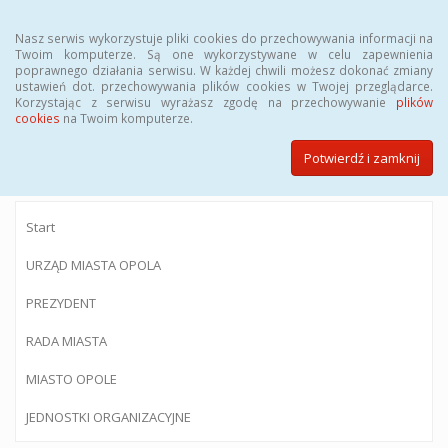
Menu
Nasz serwis wykorzystuje pliki cookies do przechowywania informacji na
Twoim komputerze. Są one wykorzystywane w celu zapewnienia
poprawnego działania serwisu. W każdej chwili możesz dokonać zmiany
ustawień dot. przechowywania plików cookies w Twojej przeglądarce.
Korzystając z serwisu wyrażasz zgodę na przechowywanie
plików
BIULETYN INFORMACJI PUBLICZNEJ
cookies
na Twoim komputerze.
Urzędu Miasta Opola
Potwierdź i zamknij
Start
URZĄD MIASTA OPOLA
PREZYDENT
RADA MIASTA
MIASTO OPOLE
JEDNOSTKI ORGANIZACYJNE