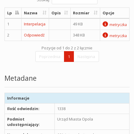
Lp
Nazwa
Opis
Rozmiar
Opcje
1
Interpelacja
49 KB
metryczka
2
Odpowiedź
348 KB
metryczka
Pozycje od 1 do 2 z 2 łącznie
Poprzednia
1
Następna
Metadane
Informacje
Ilość odwiedzin:
1338
Podmiot
Urząd Miasta Opola
udostępniający: