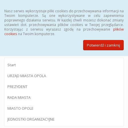
Menu
Nasz serwis wykorzystuje pliki cookies do przechowywania informacji na
Twoim komputerze. Są one wykorzystywane w celu zapewnienia
poprawnego działania serwisu. W każdej chwili możesz dokonać zmiany
ustawień dot. przechowywania plików cookies w Twojej przeglądarce.
Korzystając z serwisu wyrażasz zgodę na przechowywanie
plików
BIULETYN INFORMACJI PUBLICZNEJ
cookies
na Twoim komputerze.
Urzędu Miasta Opola
Potwierdź i zamknij
Start
URZĄD MIASTA OPOLA
PREZYDENT
RADA MIASTA
MIASTO OPOLE
JEDNOSTKI ORGANIZACYJNE