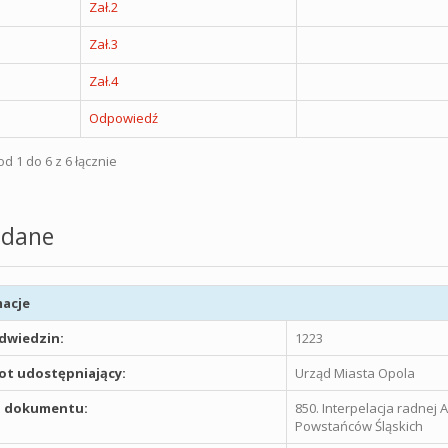
Zał.2
Zał.3
Zał.4
Odpowiedź
d 1 do 6 z 6 łącznie
dane
acje
odwiedzin:
1223
t udostępniający:
Urząd Miasta Opola
 dokumentu:
850. Interpelacja radnej
Powstańców Śląskich