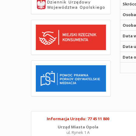
Skróco
Osoba,
Osoba,
Data w
Data u
Data o
Informacja Urzędu: 77 45 11 800
Urząd Miasta Opola
ul. Rynek 1 A