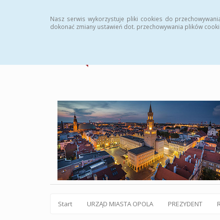
Statystyki
Instrukcja
Rejestr zmian
Archiw
Nasz serwis wykorzystuje pliki cookies do przechowywani
dokonać zmiany ustawień dot. przechowywania plików cooki
Start
URZĄD MIASTA OPOLA
PREZYDENT