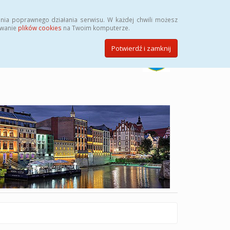
Szukaj
nia poprawnego działania serwisu. W każdej chwili możesz
ywanie
plików cookies
na Twoim komputerze.
Potwierdź i zamknij