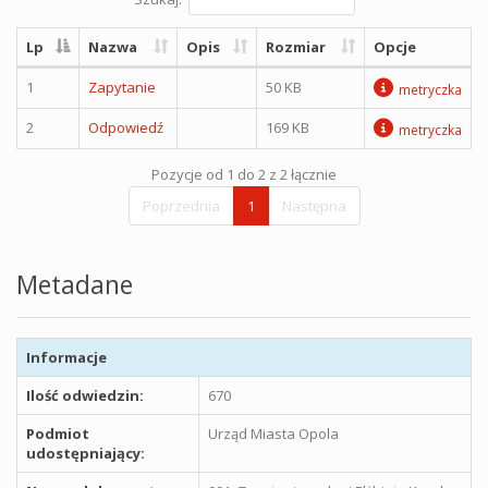
Lp
Nazwa
Opis
Rozmiar
Opcje
1
Zapytanie
50 KB
metryczka
2
Odpowiedź
169 KB
metryczka
Pozycje od 1 do 2 z 2 łącznie
Poprzednia
1
Następna
Metadane
Informacje
Ilość odwiedzin:
670
Podmiot
Urząd Miasta Opola
udostępniający: