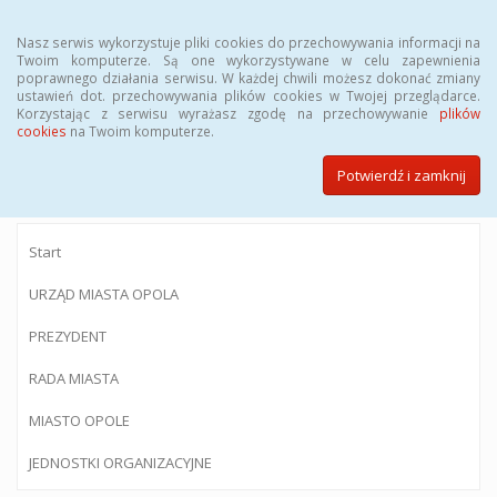
Menu
Nasz serwis wykorzystuje pliki cookies do przechowywania informacji na
Twoim komputerze. Są one wykorzystywane w celu zapewnienia
poprawnego działania serwisu. W każdej chwili możesz dokonać zmiany
ustawień dot. przechowywania plików cookies w Twojej przeglądarce.
Korzystając z serwisu wyrażasz zgodę na przechowywanie
plików
BIULETYN INFORMACJI PUBLICZNEJ
cookies
na Twoim komputerze.
Urzędu Miasta Opola
Potwierdź i zamknij
Start
URZĄD MIASTA OPOLA
PREZYDENT
RADA MIASTA
MIASTO OPOLE
JEDNOSTKI ORGANIZACYJNE