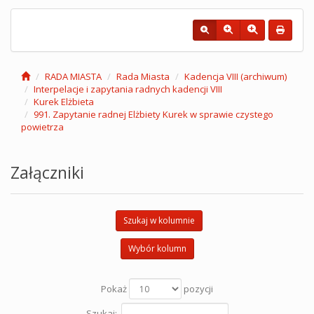
RADA MIASTA
Rada Miasta
Kadencja VIII (archiwum)
Interpelacje i zapytania radnych kadencji VIII
Kurek Elżbieta
991. Zapytanie radnej Elżbiety Kurek w sprawie czystego
powietrza
Załączniki
Szukaj w kolumnie
Wybór kolumn
Pokaż
pozycji
Szukaj: