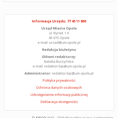
Informacja Urzędu: 77 45 11 800
Urząd Miasta Opola
ul. Rynek 1 A
45-015 Opole
e-mail: urzad@um.opole.pl
Redakcja biuletynu
Główni redaktorzy:
Natalia Buczyńska
e-mail: redaktor.bip@um.opole.pl
Administrator:
redaktor.bip@um.opole.pl
Polityka prywatności
Ochrona danych osobowych
Udostępnienie informacji publicznej
Deklaracja dostępności
©
SISCO
2016 - 2026 Wszystkie prawa zastrzeżone.