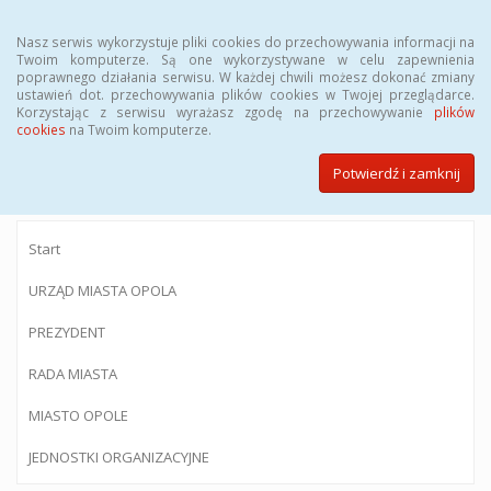
Menu
Nasz serwis wykorzystuje pliki cookies do przechowywania informacji na
Twoim komputerze. Są one wykorzystywane w celu zapewnienia
poprawnego działania serwisu. W każdej chwili możesz dokonać zmiany
ustawień dot. przechowywania plików cookies w Twojej przeglądarce.
Korzystając z serwisu wyrażasz zgodę na przechowywanie
plików
BIULETYN INFORMACJI PUBLICZNEJ
cookies
na Twoim komputerze.
Urzędu Miasta Opola
Potwierdź i zamknij
Start
URZĄD MIASTA OPOLA
PREZYDENT
RADA MIASTA
MIASTO OPOLE
JEDNOSTKI ORGANIZACYJNE