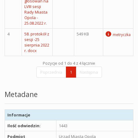
głosowań na
LVIII sesji
Rady Miasta
Opola -
25.08.2022 r.
4
58. protokół z
549 KB
metryczka
sesji -25
sierpnia 2022
r. docx
Pozycje od 1 do 4 z 4 łącznie
Poprzednia
1
Następna
Metadane
Informacje
Ilość odwiedzin:
1443
Podmiot
Urząd Miasta Opola