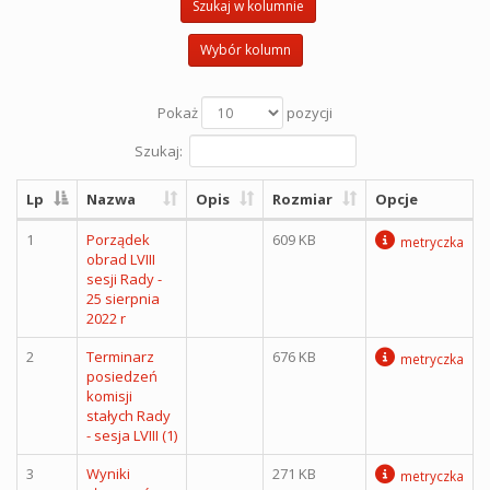
Szukaj w kolumnie
Wybór kolumn
Pokaż
pozycji
Szukaj:
Lp
Nazwa
Opis
Rozmiar
Opcje
1
Porządek
609 KB
metryczka
obrad LVIII
sesji Rady -
25 sierpnia
2022 r
2
Terminarz
676 KB
metryczka
posiedzeń
komisji
stałych Rady
- sesja LVIII (1)
3
Wyniki
271 KB
metryczka