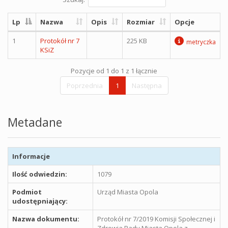
Lp
Nazwa
Opis
Rozmiar
Opcje
1
Protokół nr 7
225 KB
metryczka
KSiZ
Pozycje od 1 do 1 z 1 łącznie
Poprzednia
1
Następna
Metadane
Informacje
Ilość odwiedzin:
1079
Podmiot
Urząd Miasta Opola
udostępniający:
Nazwa dokumentu:
Protokół nr 7/2019 Komisji Społecznej i
Zdrowia Rady Miasta Opola z