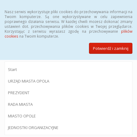
Menu
Nasz serwis wykorzystuje pliki cookies do przechowywania informacji na
Twoim komputerze. Są one wykorzystywane w celu zapewnienia
poprawnego działania serwisu. W każdej chwili możesz dokonać zmiany
ustawień dot. przechowywania plików cookies w Twojej przeglądarce.
Korzystając z serwisu wyrażasz zgodę na przechowywanie
plików
BIULETYN INFORMACJI PUBLICZNEJ
cookies
na Twoim komputerze.
Urzędu Miasta Opola
Potwierdź i zamknij
Start
URZĄD MIASTA OPOLA
PREZYDENT
RADA MIASTA
MIASTO OPOLE
JEDNOSTKI ORGANIZACYJNE