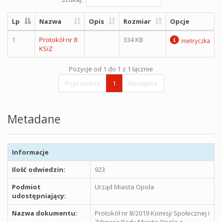
Lp
Nazwa
Opis
Rozmiar
Opcje
1
Protokół nr 8
334 KB
metryczka
KSiZ
Pozycje od 1 do 1 z 1 łącznie
Poprzednia
1
Następna
Metadane
Informacje
Ilość odwiedzin:
923
Podmiot
Urząd Miasta Opola
udostępniający:
Nazwa dokumentu:
Protokół nr 8/2019 Komisji Społecznej i
Zdrowia Rady Miasta Opola z