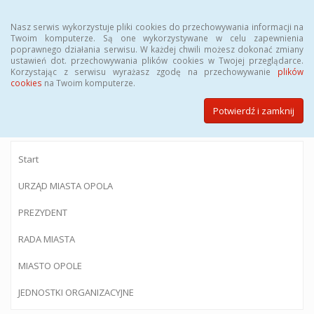
Menu
Nasz serwis wykorzystuje pliki cookies do przechowywania informacji na
Twoim komputerze. Są one wykorzystywane w celu zapewnienia
poprawnego działania serwisu. W każdej chwili możesz dokonać zmiany
ustawień dot. przechowywania plików cookies w Twojej przeglądarce.
Korzystając z serwisu wyrażasz zgodę na przechowywanie
plików
BIULETYN INFORMACJI PUBLICZNEJ
cookies
na Twoim komputerze.
Urzędu Miasta Opola
Potwierdź i zamknij
Start
URZĄD MIASTA OPOLA
PREZYDENT
RADA MIASTA
MIASTO OPOLE
JEDNOSTKI ORGANIZACYJNE