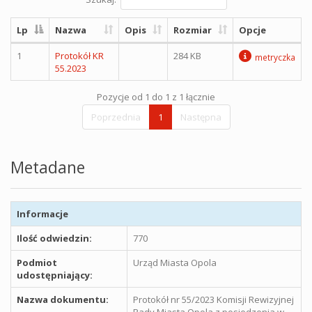
Lp
Nazwa
Opis
Rozmiar
Opcje
1
Protokół KR
284 KB
metryczka
55.2023
Pozycje od 1 do 1 z 1 łącznie
Poprzednia
1
Następna
Metadane
Informacje
Ilość odwiedzin:
770
Podmiot
Urząd Miasta Opola
udostępniający:
Nazwa dokumentu:
Protokół nr 55/2023 Komisji Rewizyjnej
Rady Miasta Opola z posiedzenia w