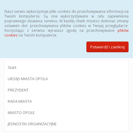
Menu
Nasz serwis wykorzystuje pliki cookies do przechowywania informacji na
Twoim komputerze. Są one wykorzystywane w celu zapewnienia
poprawnego działania serwisu. W każdej chwili możesz dokonać zmiany
ustawień dot. przechowywania plików cookies w Twojej przeglądarce.
Korzystając z serwisu wyrażasz zgodę na przechowywanie
plików
BIULETYN INFORMACJI PUBLICZNEJ
cookies
na Twoim komputerze.
Urzędu Miasta Opola
Potwierdź i zamknij
Start
URZĄD MIASTA OPOLA
PREZYDENT
RADA MIASTA
MIASTO OPOLE
JEDNOSTKI ORGANIZACYJNE