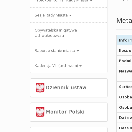
Protokoły Komisji Rady Miasta
Sesje Rady Miasta
Meta
Obywatelska Inicjatywa
Uchwałodawcza
Inform
Raport o stanie miasta
Ilość 
Podmio
Kadencja VIII (archiwum)
Nazwa
Skróco
Osoba,
Osoba,
Data w
Data u