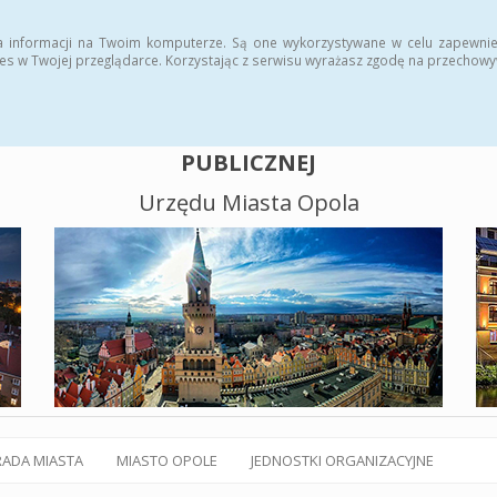
alny BIP
Polityka plików cookies
a informacji na Twoim komputerze. Są one wykorzystywane w celu zapewnie
es w Twojej przeglądarce. Korzystając z serwisu wyrażasz zgodę na przechow
BIULETYN INFORMACJI
PUBLICZNEJ
Urzędu Miasta Opola
RADA MIASTA
MIASTO OPOLE
JEDNOSTKI ORGANIZACYJNE