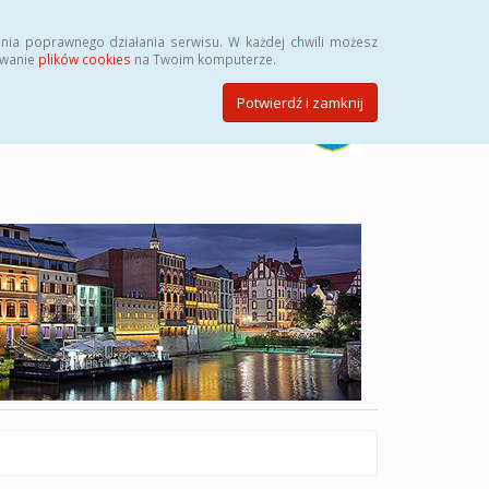
Szukaj
nia poprawnego działania serwisu. W każdej chwili możesz
ywanie
plików cookies
na Twoim komputerze.
Potwierdź i zamknij