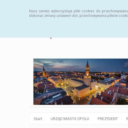
Statystyki
Instrukcja
Rejestr zmian
Archiw
Nasz serwis wykorzystuje pliki cookies do przechowywani
dokonać zmiany ustawień dot. przechowywania plików cooki
Start
URZĄD MIASTA OPOLA
PREZYDENT