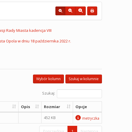
sji Rady Miasta kadencja VIII
sta Opola w dniu 18 października 2022 r.
Wybór kolumn
Szukaj w kolumnie
Szukaj:
Opis
Rozmiar
Opcje
452 KB
metryczka
Poprzednia
1
Następna