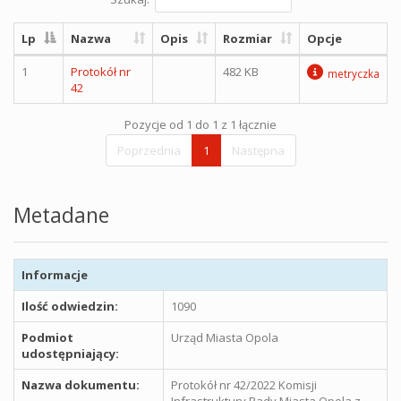
Lp
Nazwa
Opis
Rozmiar
Opcje
1
Protokół nr
482 KB
metryczka
42
Pozycje od 1 do 1 z 1 łącznie
Poprzednia
1
Następna
Metadane
Informacje
Ilość odwiedzin:
1090
Podmiot
Urząd Miasta Opola
udostępniający:
Nazwa dokumentu:
Protokół nr 42/2022 Komisji
Infrastruktury Rady Miasta Opola z