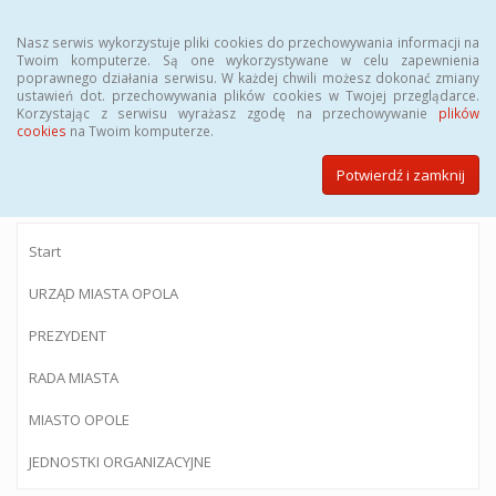
Menu
Nasz serwis wykorzystuje pliki cookies do przechowywania informacji na
Twoim komputerze. Są one wykorzystywane w celu zapewnienia
poprawnego działania serwisu. W każdej chwili możesz dokonać zmiany
ustawień dot. przechowywania plików cookies w Twojej przeglądarce.
Korzystając z serwisu wyrażasz zgodę na przechowywanie
plików
BIULETYN INFORMACJI PUBLICZNEJ
cookies
na Twoim komputerze.
Urzędu Miasta Opola
Potwierdź i zamknij
Start
URZĄD MIASTA OPOLA
PREZYDENT
RADA MIASTA
MIASTO OPOLE
JEDNOSTKI ORGANIZACYJNE