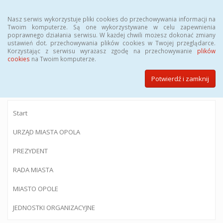
Menu
Nasz serwis wykorzystuje pliki cookies do przechowywania informacji na
Twoim komputerze. Są one wykorzystywane w celu zapewnienia
poprawnego działania serwisu. W każdej chwili możesz dokonać zmiany
ustawień dot. przechowywania plików cookies w Twojej przeglądarce.
Korzystając z serwisu wyrażasz zgodę na przechowywanie
plików
BIULETYN INFORMACJI PUBLICZNEJ
cookies
na Twoim komputerze.
Urzędu Miasta Opola
Potwierdź i zamknij
Start
URZĄD MIASTA OPOLA
PREZYDENT
RADA MIASTA
MIASTO OPOLE
JEDNOSTKI ORGANIZACYJNE