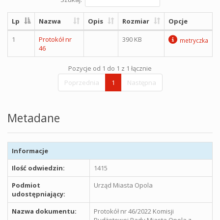
Lp
Nazwa
Opis
Rozmiar
Opcje
1
Protokół nr
390 KB
metryczka
46
Pozycje od 1 do 1 z 1 łącznie
Poprzednia
1
Następna
Metadane
Informacje
Ilość odwiedzin:
1415
Podmiot
Urząd Miasta Opola
udostępniający:
Nazwa dokumentu:
Protokół nr 46/2022 Komisji
Budżetowej Rady Miasta Opola z