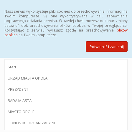
Menu
Nasz serwis wykorzystuje pliki cookies do przechowywania informacji na
Twoim komputerze. Są one wykorzystywane w celu zapewnienia
poprawnego działania serwisu. W każdej chwili możesz dokonać zmiany
ustawień dot. przechowywania plików cookies w Twojej przeglądarce.
Korzystając z serwisu wyrażasz zgodę na przechowywanie
plików
BIULETYN INFORMACJI PUBLICZNEJ
cookies
na Twoim komputerze.
Urzędu Miasta Opola
Potwierdź i zamknij
Start
URZĄD MIASTA OPOLA
PREZYDENT
RADA MIASTA
MIASTO OPOLE
JEDNOSTKI ORGANIZACYJNE