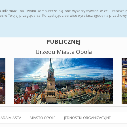
alny BIP
Polityka plików cookies
a informacji na Twoim komputerze. Są one wykorzystywane w celu zapewnie
es w Twojej przeglądarce. Korzystając z serwisu wyrażasz zgodę na przechow
BIULETYN INFORMACJI
PUBLICZNEJ
Urzędu Miasta Opola
RADA MIASTA
MIASTO OPOLE
JEDNOSTKI ORGANIZACYJNE