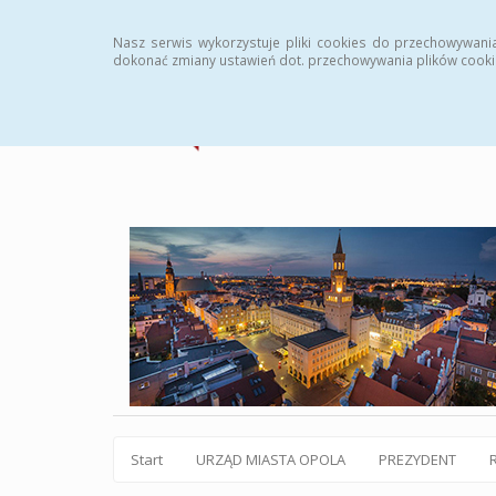
Statystyki
Instrukcja
Rejestr zmian
Archiw
Nasz serwis wykorzystuje pliki cookies do przechowywani
dokonać zmiany ustawień dot. przechowywania plików cooki
Start
URZĄD MIASTA OPOLA
PREZYDENT