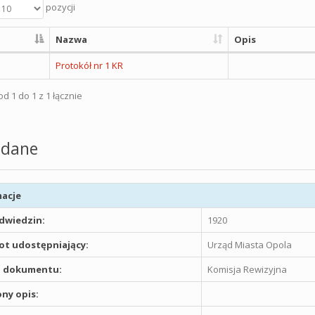
pozycji
Nazwa
Opis
Protokół nr 1 KR
d 1 do 1 z 1 łącznie
dane
acje
odwiedzin:
1920
t udostępniający:
Urząd Miasta Opola
 dokumentu:
Komisja Rewizyjna
ny opis: