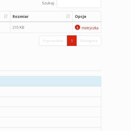
Szukaj:
Rozmiar
Opcje
215 KB
metryczka
Poprzednia
1
Następna