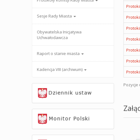
Protokoły Komisji Rady Miasta
Protokó
Sesje Rady Miasta
Protokó
Protokó
Obywatelska Inicjatywa
Uchwałodawcza
Protokó
Protokó
Raport o stanie miasta
Protokó
Kadencja VIII (archiwum)
Protokó
Pozycje o
Załąc