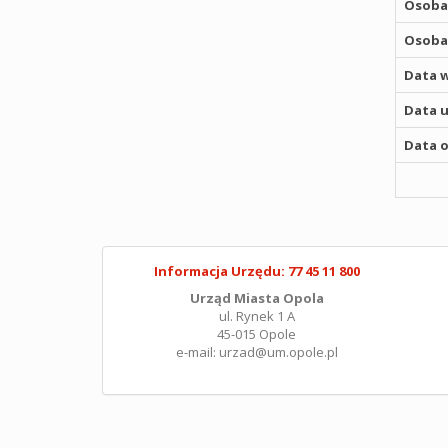
Osoba,
Osoba,
Data w
Data u
Data o
Informacja Urzędu: 77 45 11 800
Urząd Miasta Opola
ul. Rynek 1 A
45-015 Opole
e-mail: urzad@um.opole.pl