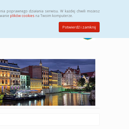
Szukaj
nia poprawnego działania serwisu. W każdej chwili możesz
ywanie
plików cookies
na Twoim komputerze.
Potwierdź i zamknij