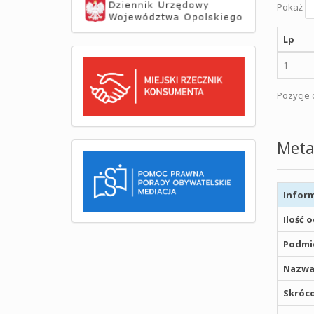
Pokaż
Lp
1
Pozycje o
Meta
Inform
Ilość 
Podmio
Nazwa
Skróco