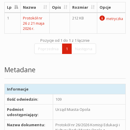
Lp
Nazwa
Opis
Rozmiar
Opcje
1
Protokół nr
212 KB
metryczka
26 z 21 maja
2026 r.
Pozycje od 1 do 1 z 1 łącznie
Poprzednia
1
Następna
Metadane
Informacje
Ilość odwiedzin:
109
Podmiot
Urząd Miasta Opola
udostępniający:
Nazwa dokumentu:
Protokół nr 26/2026 Komisji Edukacji i
Kultury Rady Miasta Opola z