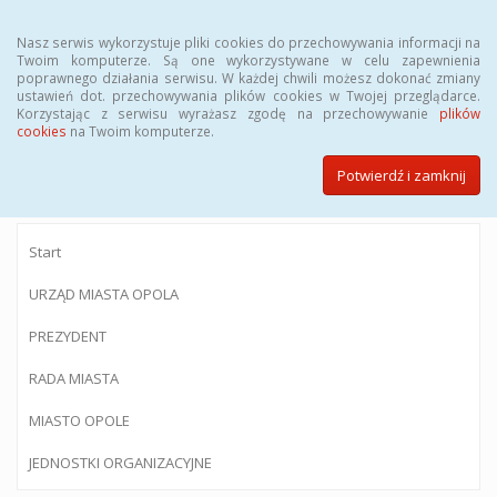
Menu
Nasz serwis wykorzystuje pliki cookies do przechowywania informacji na
Twoim komputerze. Są one wykorzystywane w celu zapewnienia
poprawnego działania serwisu. W każdej chwili możesz dokonać zmiany
ustawień dot. przechowywania plików cookies w Twojej przeglądarce.
Korzystając z serwisu wyrażasz zgodę na przechowywanie
plików
BIULETYN INFORMACJI PUBLICZNEJ
cookies
na Twoim komputerze.
Urzędu Miasta Opola
Potwierdź i zamknij
Start
URZĄD MIASTA OPOLA
PREZYDENT
RADA MIASTA
MIASTO OPOLE
JEDNOSTKI ORGANIZACYJNE