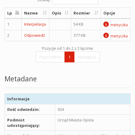
Lp
Nazwa
Opis
Rozmiar
Opcje
1
Interpelacja
54 KB
metryczka
2
Odpowiedź
377 KB
metryczka
Pozycje od 1 do 2 z 2 łącznie
Poprzednia
1
Następna
Metadane
Informacje
Ilość odwiedzin:
934
Podmiot
Urząd Miasta Opola
udostępniający: