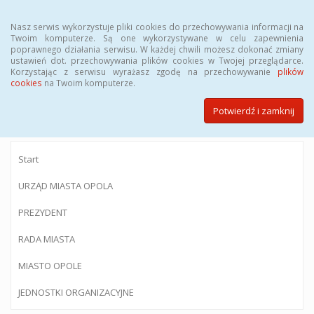
Menu
Nasz serwis wykorzystuje pliki cookies do przechowywania informacji na
Twoim komputerze. Są one wykorzystywane w celu zapewnienia
poprawnego działania serwisu. W każdej chwili możesz dokonać zmiany
ustawień dot. przechowywania plików cookies w Twojej przeglądarce.
Korzystając z serwisu wyrażasz zgodę na przechowywanie
plików
BIULETYN INFORMACJI PUBLICZNEJ
cookies
na Twoim komputerze.
Urzędu Miasta Opola
Potwierdź i zamknij
Start
URZĄD MIASTA OPOLA
PREZYDENT
RADA MIASTA
MIASTO OPOLE
JEDNOSTKI ORGANIZACYJNE