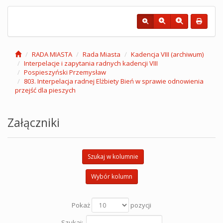
RADA MIASTA
Rada Miasta
Kadencja VIII (archiwum)
Interpelacje i zapytania radnych kadencji VIII
Pospieszyński Przemysław
803. Interpelacja radnej Elżbiety Bień w sprawie odnowienia
przejść dla pieszych
Załączniki
Szukaj w kolumnie
Wybór kolumn
Pokaż
pozycji
Szukaj: