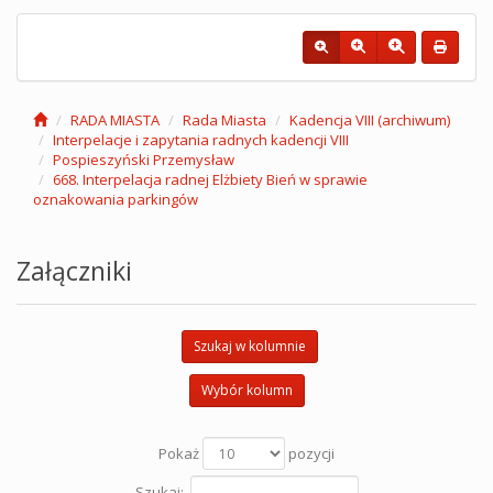
RADA MIASTA
Rada Miasta
Kadencja VIII (archiwum)
Interpelacje i zapytania radnych kadencji VIII
Pospieszyński Przemysław
668. Interpelacja radnej Elżbiety Bień w sprawie
oznakowania parkingów
Załączniki
Szukaj w kolumnie
Wybór kolumn
Pokaż
pozycji
Szukaj: