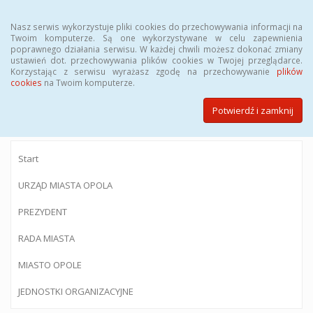
Menu
Nasz serwis wykorzystuje pliki cookies do przechowywania informacji na
Twoim komputerze. Są one wykorzystywane w celu zapewnienia
poprawnego działania serwisu. W każdej chwili możesz dokonać zmiany
ustawień dot. przechowywania plików cookies w Twojej przeglądarce.
Korzystając z serwisu wyrażasz zgodę na przechowywanie
plików
BIULETYN INFORMACJI PUBLICZNEJ
cookies
na Twoim komputerze.
Urzędu Miasta Opola
Potwierdź i zamknij
Start
URZĄD MIASTA OPOLA
PREZYDENT
RADA MIASTA
MIASTO OPOLE
JEDNOSTKI ORGANIZACYJNE