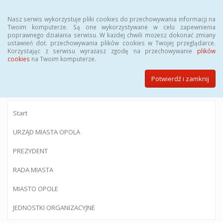
Menu
Nasz serwis wykorzystuje pliki cookies do przechowywania informacji na
Twoim komputerze. Są one wykorzystywane w celu zapewnienia
poprawnego działania serwisu. W każdej chwili możesz dokonać zmiany
ustawień dot. przechowywania plików cookies w Twojej przeglądarce.
Korzystając z serwisu wyrażasz zgodę na przechowywanie
plików
BIULETYN INFORMACJI PUBLICZNEJ
cookies
na Twoim komputerze.
Urzędu Miasta Opola
Potwierdź i zamknij
Start
URZĄD MIASTA OPOLA
PREZYDENT
RADA MIASTA
MIASTO OPOLE
JEDNOSTKI ORGANIZACYJNE