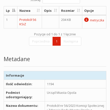
Lp
Nazwa
Opis
Rozmiar
Opcje
1
Protokół 56
204 KB
metryczka
KSiZ
Pozycje od 1 do 1 z 1 łącznie
Poprzednia
1
Następna
Metadane
Informacje
Ilość odwiedzin:
1194
Podmiot
Urząd Miasta Opola
udostępniający:
Nazwa dokumentu:
Protokół nr 56/2023 Komisji Społecznej
i Zdrowia Rady Miasta Opola z