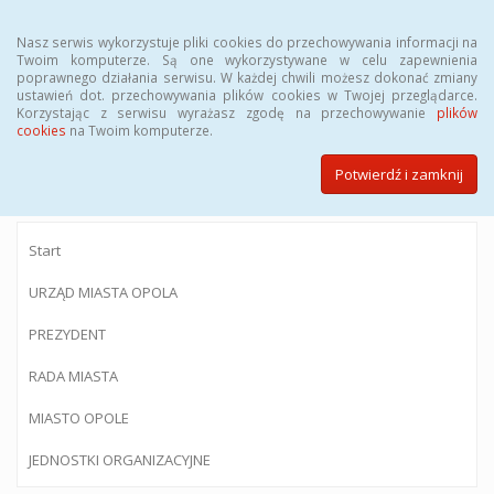
Menu
Nasz serwis wykorzystuje pliki cookies do przechowywania informacji na
Twoim komputerze. Są one wykorzystywane w celu zapewnienia
poprawnego działania serwisu. W każdej chwili możesz dokonać zmiany
ustawień dot. przechowywania plików cookies w Twojej przeglądarce.
Korzystając z serwisu wyrażasz zgodę na przechowywanie
plików
BIULETYN INFORMACJI PUBLICZNEJ
cookies
na Twoim komputerze.
Urzędu Miasta Opola
Potwierdź i zamknij
Start
URZĄD MIASTA OPOLA
PREZYDENT
RADA MIASTA
MIASTO OPOLE
JEDNOSTKI ORGANIZACYJNE