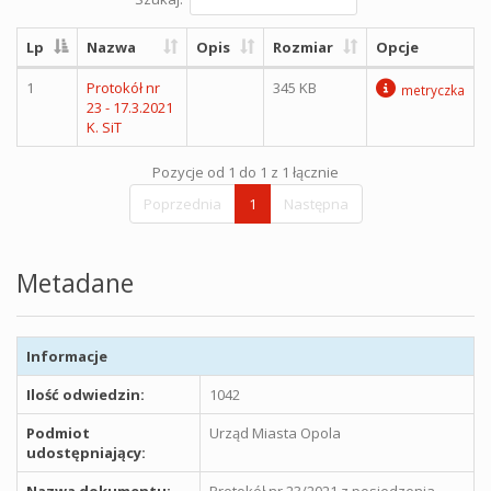
Lp
Nazwa
Opis
Rozmiar
Opcje
1
Protokół nr
345 KB
metryczka
23 - 17.3.2021
K. SiT
Pozycje od 1 do 1 z 1 łącznie
Poprzednia
1
Następna
Metadane
Informacje
Ilość odwiedzin:
1042
Podmiot
Urząd Miasta Opola
udostępniający:
Nazwa dokumentu:
Protokół nr 23/2021 z posiedzenia