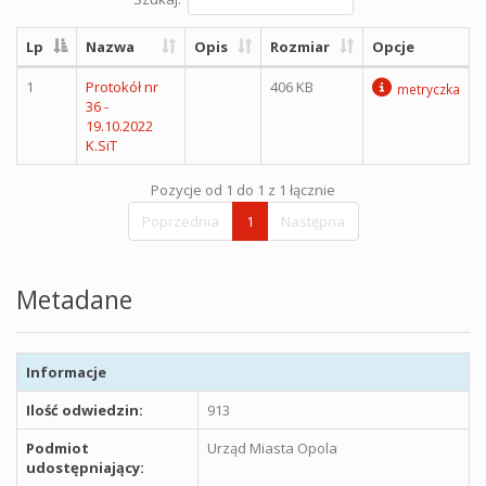
Lp
Nazwa
Opis
Rozmiar
Opcje
1
Protokół nr
406 KB
metryczka
36 -
19.10.2022
K.SiT
Pozycje od 1 do 1 z 1 łącznie
Poprzednia
1
Następna
Metadane
Informacje
Ilość odwiedzin:
913
Podmiot
Urząd Miasta Opola
udostępniający: