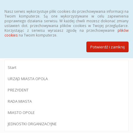
Menu
Nasz serwis wykorzystuje pliki cookies do przechowywania informacji na
Twoim komputerze. Są one wykorzystywane w celu zapewnienia
poprawnego działania serwisu. W każdej chwili możesz dokonać zmiany
ustawień dot. przechowywania plików cookies w Twojej przeglądarce.
Korzystając z serwisu wyrażasz zgodę na przechowywanie
plików
BIULETYN INFORMACJI PUBLICZNEJ
cookies
na Twoim komputerze.
Urzędu Miasta Opola
Potwierdź i zamknij
Start
URZĄD MIASTA OPOLA
PREZYDENT
RADA MIASTA
MIASTO OPOLE
JEDNOSTKI ORGANIZACYJNE