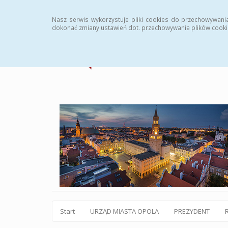
Statystyki
Instrukcja
Rejestr zmian
Archiw
Nasz serwis wykorzystuje pliki cookies do przechowywani
dokonać zmiany ustawień dot. przechowywania plików cooki
Start
URZĄD MIASTA OPOLA
PREZYDENT