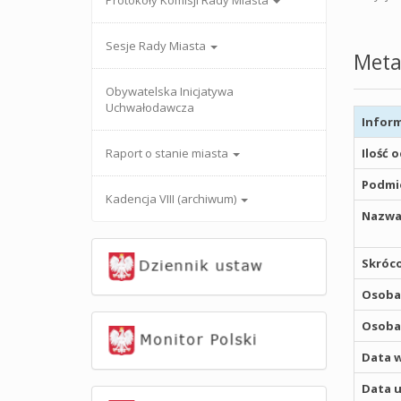
Protokoły Komisji Rady Miasta
Sesje Rady Miasta
Meta
Obywatelska Inicjatywa
Uchwałodawcza
Inform
Raport o stanie miasta
Ilość 
Podmio
Kadencja VIII (archiwum)
Nazwa
Skróco
Osoba,
Osoba,
Data w
Data u