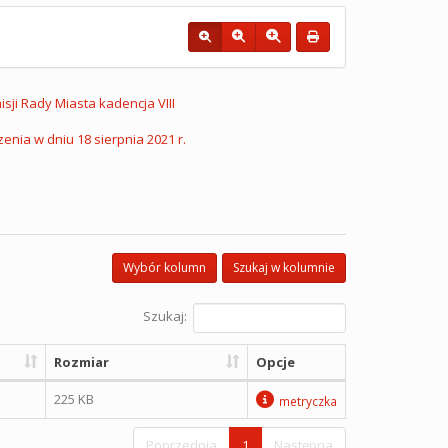
sji Rady Miasta kadencja VIII
enia w dniu 18 sierpnia 2021 r.
Wybór kolumn
Szukaj w kolumnie
Szukaj:
Rozmiar
Opcje
225 KB
metryczka
Poprzednia
1
Następna