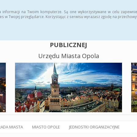
alny BIP
Polityka plików cookies
a informacji na Twoim komputerze. Są one wykorzystywane w celu zapewnie
es w Twojej przeglądarce. Korzystając z serwisu wyrażasz zgodę na przechow
BIULETYN INFORMACJI
PUBLICZNEJ
Urzędu Miasta Opola
RADA MIASTA
MIASTO OPOLE
JEDNOSTKI ORGANIZACYJNE