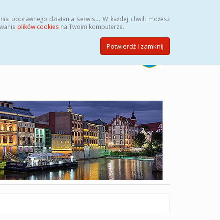
Szukaj
nia poprawnego działania serwisu. W każdej chwili możesz
ywanie
plików cookies
na Twoim komputerze.
Potwierdź i zamknij