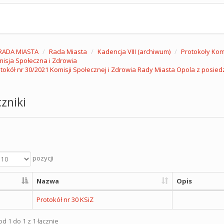
RADA MIASTA
Rada Miasta
Kadencja VIII (archiwum)
Protokoły Komi
isja Społeczna i Zdrowia
tokół nr 30/2021 Komisji Społecznej i Zdrowia Rady Miasta Opola z posiedz
zniki
pozycji
Nazwa
Opis
Protokół nr 30 KSiZ
d 1 do 1 z 1 łącznie