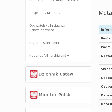
Protokoły Komisji Rady Miasta
Meta
Sesje Rady Miasta
Obywatelska Inicjatywa
Inform
Uchwałodawcza
Ilość 
Raport o stanie miasta
Podmio
Kadencja VIII (archiwum)
Nazwa
Skróco
Osoba,
Osoba,
Data w
Data u