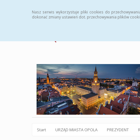
Statystyki
Instrukcja
Rejestr zmian
Archiw
Nasz serwis wykorzystuje pliki cookies do przechowywani
dokonać zmiany ustawień dot. przechowywania plików cooki
Start
URZĄD MIASTA OPOLA
PREZYDENT