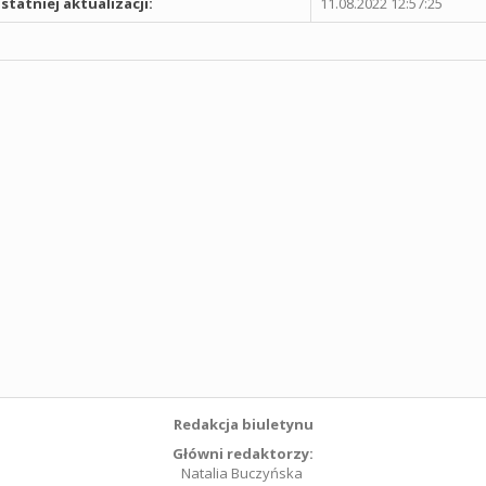
statniej aktualizacji:
11.08.2022 12:57:25
Redakcja biuletynu
Główni redaktorzy:
Natalia Buczyńska