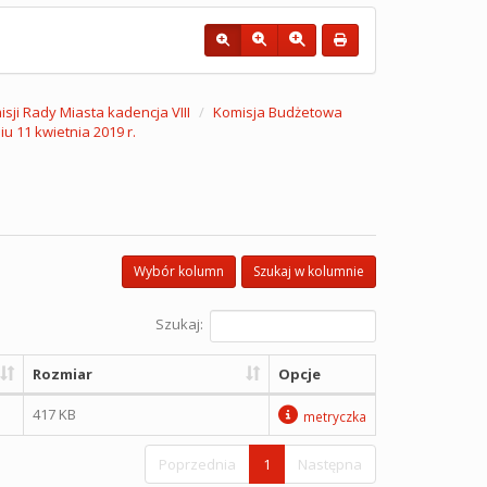
sji Rady Miasta kadencja VIII
Komisja Budżetowa
u 11 kwietnia 2019 r.
Wybór kolumn
Szukaj w kolumnie
Szukaj:
Rozmiar
Opcje
417 KB
metryczka
Poprzednia
1
Następna