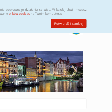
Szukaj
nia poprawnego działania serwisu. W każdej chwili możesz
ywanie
plików cookies
na Twoim komputerze.
Potwierdź i zamknij