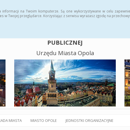
alny BIP
Polityka plików cookies
a informacji na Twoim komputerze. Są one wykorzystywane w celu zapewnie
es w Twojej przeglądarce. Korzystając z serwisu wyrażasz zgodę na przechow
BIULETYN INFORMACJI
PUBLICZNEJ
Urzędu Miasta Opola
RADA MIASTA
MIASTO OPOLE
JEDNOSTKI ORGANIZACYJNE