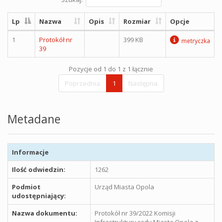
Lp
Nazwa
Opis
Rozmiar
Opcje
1
Protokół nr
399 KB
metryczka
39
Pozycje od 1 do 1 z 1 łącznie
Poprzednia
1
Następna
Metadane
Informacje
Ilość odwiedzin:
1262
Podmiot
Urząd Miasta Opola
udostępniający:
Nazwa dokumentu:
Protokół nr 39/2022 Komisji
Infrastruktury rady Miasta Opola z