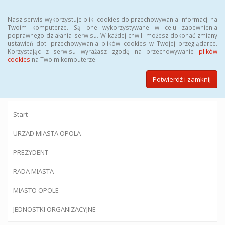
Menu
Nasz serwis wykorzystuje pliki cookies do przechowywania informacji na
Twoim komputerze. Są one wykorzystywane w celu zapewnienia
poprawnego działania serwisu. W każdej chwili możesz dokonać zmiany
ustawień dot. przechowywania plików cookies w Twojej przeglądarce.
Korzystając z serwisu wyrażasz zgodę na przechowywanie
plików
BIULETYN INFORMACJI PUBLICZNEJ
cookies
na Twoim komputerze.
Urzędu Miasta Opola
Potwierdź i zamknij
Start
URZĄD MIASTA OPOLA
PREZYDENT
RADA MIASTA
MIASTO OPOLE
JEDNOSTKI ORGANIZACYJNE