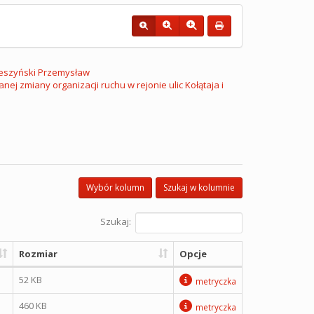
eszyński Przemysław
 zmiany organizacji ruchu w rejonie ulic Kołątaja i
Wybór kolumn
Szukaj w kolumnie
Szukaj:
Rozmiar
Opcje
52 KB
metryczka
460 KB
metryczka