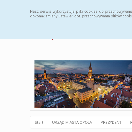
Statystyki
Instrukcja
Rejestr zmian
Archiw
Nasz serwis wykorzystuje pliki cookies do przechowywani
dokonać zmiany ustawień dot. przechowywania plików cooki
Start
URZĄD MIASTA OPOLA
PREZYDENT