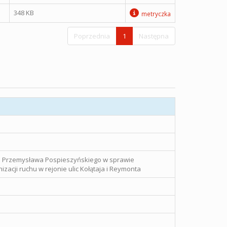
348 KB
metryczka
Poprzednia
1
Następna
go Przemysława Pospieszyńskiego w sprawie
zacji ruchu w rejonie ulic Kołątaja i Reymonta