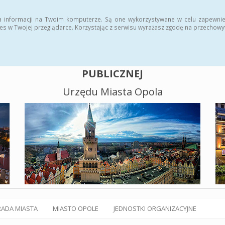
alny BIP
Polityka plików cookies
a informacji na Twoim komputerze. Są one wykorzystywane w celu zapewnie
es w Twojej przeglądarce. Korzystając z serwisu wyrażasz zgodę na przechow
BIULETYN INFORMACJI
PUBLICZNEJ
Urzędu Miasta Opola
RADA MIASTA
MIASTO OPOLE
JEDNOSTKI ORGANIZACYJNE