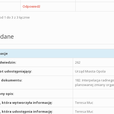
Odpowiedź
d 1 do 3 z 3 łącznie
dane
acje
odwiedzin:
262
t udostępniający:
Urząd Miasta Opola
 dokumentu:
182. Interpelacja radne
planowanej zmiany organi
ny opis:
 która wytworzyła informację:
Teresa Muc
 która udostępnia informację:
Teresa Muc