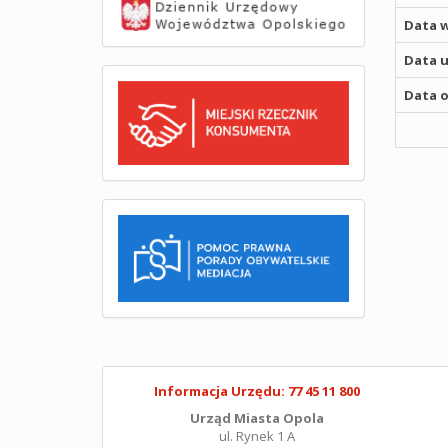
Data w
Data u
Data o
Informacja Urzędu: 77 45 11 800
Urząd Miasta Opola
ul. Rynek 1 A