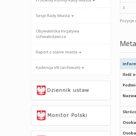
Protokoły Komisji Rady Miasta
3
Sesje Rady Miasta
Pozycje o
Obywatelska Inicjatywa
Uchwałodawcza
Meta
Raport o stanie miasta
Inform
Kadencja VIII (archiwum)
Ilość 
Podmio
Nazwa
Skróco
Osoba,
Osoba,