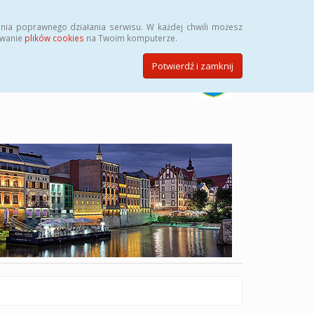
Szukaj
nia poprawnego działania serwisu. W każdej chwili możesz
ywanie
plików cookies
na Twoim komputerze.
Potwierdź i zamknij