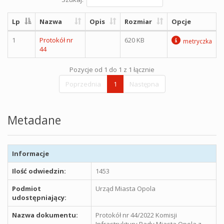
Lp
Nazwa
Opis
Rozmiar
Opcje
1
Protokół nr
620 KB
metryczka
44
Pozycje od 1 do 1 z 1 łącznie
Poprzednia
1
Następna
Metadane
Informacje
Ilość odwiedzin:
1453
Podmiot
Urząd Miasta Opola
udostępniający:
Nazwa dokumentu:
Protokół nr 44/2022 Komisji
Infrastruktury Rady Miasta Opola z