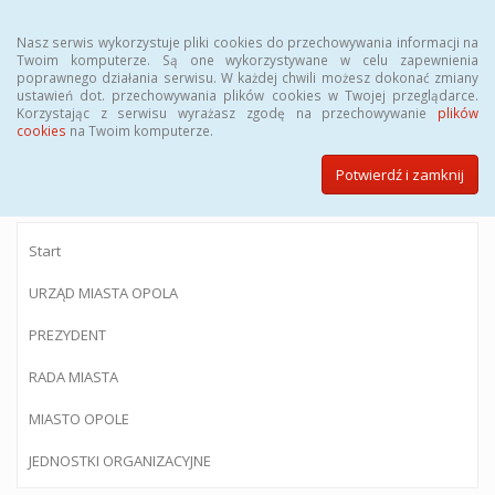
Menu
Nasz serwis wykorzystuje pliki cookies do przechowywania informacji na
Twoim komputerze. Są one wykorzystywane w celu zapewnienia
poprawnego działania serwisu. W każdej chwili możesz dokonać zmiany
ustawień dot. przechowywania plików cookies w Twojej przeglądarce.
Korzystając z serwisu wyrażasz zgodę na przechowywanie
plików
BIULETYN INFORMACJI PUBLICZNEJ
cookies
na Twoim komputerze.
Urzędu Miasta Opola
Potwierdź i zamknij
Start
URZĄD MIASTA OPOLA
PREZYDENT
RADA MIASTA
MIASTO OPOLE
JEDNOSTKI ORGANIZACYJNE