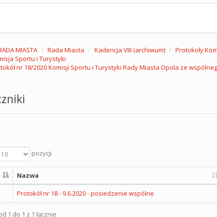
RADA MIASTA
Rada Miasta
Kadencja VIII (archiwum)
Protokoły Komi
isja Sportu i Turystyki
tokół nr 18/2020 Komisji Sportu i Turystyki Rady Miasta Opola ze wspólneg
zniki
pozycji
Nazwa
Protokół nr 18 - 9.6.2020 - posiedzenie wspólne
d 1 do 1 z 1 łącznie