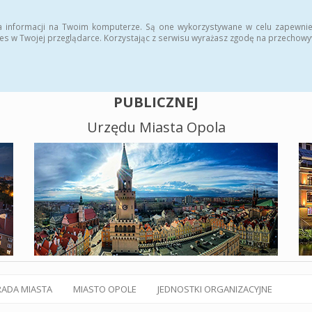
alny BIP
Polityka plików cookies
a informacji na Twoim komputerze. Są one wykorzystywane w celu zapewnie
es w Twojej przeglądarce. Korzystając z serwisu wyrażasz zgodę na przechow
BIULETYN INFORMACJI
PUBLICZNEJ
Urzędu Miasta Opola
RADA MIASTA
MIASTO OPOLE
JEDNOSTKI ORGANIZACYJNE