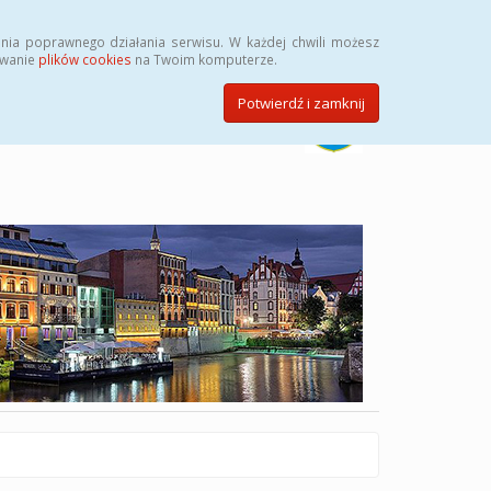
Szukaj
nia poprawnego działania serwisu. W każdej chwili możesz
ywanie
plików cookies
na Twoim komputerze.
Potwierdź i zamknij