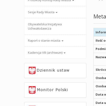
Protokoły Komisji Rady Miasta
Sesje Rady Miasta
Meta
Obywatelska Inicjatywa
Uchwałodawcza
Inform
Raport o stanie miasta
Ilość 
Podmio
Kadencja VIII (archiwum)
Nazwa
Skróco
Osoba,
Osoba,
Data w
Data u