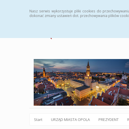
Statystyki
Instrukcja
Rejestr zmian
Archiw
Nasz serwis wykorzystuje pliki cookies do przechowywani
dokonać zmiany ustawień dot. przechowywania plików cooki
Start
URZĄD MIASTA OPOLA
PREZYDENT