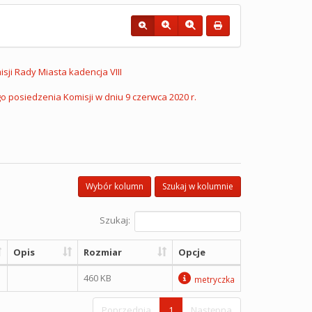
sji Rady Miasta kadencja VIII
o posiedzenia Komisji w dniu 9 czerwca 2020 r.
Wybór kolumn
Szukaj w kolumnie
Szukaj:
Opis
Rozmiar
Opcje
460 KB
metryczka
Poprzednia
1
Następna