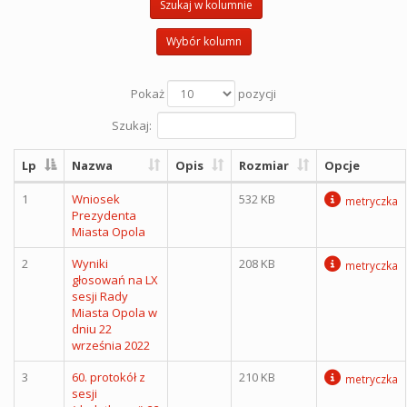
Szukaj w kolumnie
Wybór kolumn
Pokaż
pozycji
Szukaj:
Lp
Nazwa
Opis
Rozmiar
Opcje
1
Wniosek
532 KB
metryczka
Prezydenta
Miasta Opola
2
Wyniki
208 KB
metryczka
głosowań na LX
sesji Rady
Miasta Opola w
dniu 22
września 2022
3
60. protokół z
210 KB
metryczka
sesji