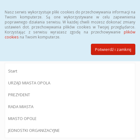
Menu
Nasz serwis wykorzystuje pliki cookies do przechowywania informacji na
Twoim komputerze. Są one wykorzystywane w celu zapewnienia
poprawnego działania serwisu. W każdej chwili możesz dokonać zmiany
ustawień dot. przechowywania plików cookies w Twojej przeglądarce.
Korzystając z serwisu wyrażasz zgodę na przechowywanie
plików
BIULETYN INFORMACJI PUBLICZNEJ
cookies
na Twoim komputerze.
Urzędu Miasta Opola
Potwierdź i zamknij
Start
URZĄD MIASTA OPOLA
PREZYDENT
RADA MIASTA
MIASTO OPOLE
JEDNOSTKI ORGANIZACYJNE